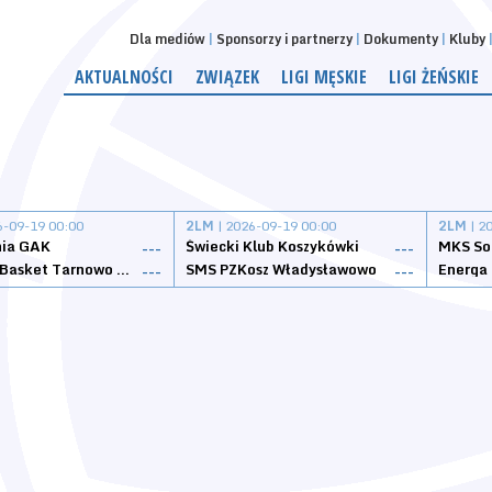
Dla mediów
Sponsorzy i partnerzy
Dokumenty
Kluby
AKTUALNOŚCI
ZWIĄZEK
LIGI MĘSKIE
LIGI ŻEŃSKIE
6-09-19 00:00
2LM
| 2026-09-19 00:00
2LM
| 2
nia GAK
Świecki Klub Koszykówki
---
---
Tarnovia Basket Tarnowo Podgórne
SMS PZKosz Władysławowo
Energa 
---
---