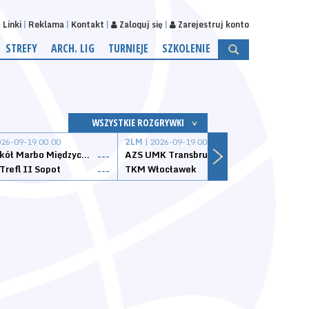
Linki
Reklama
Kontakt
Zaloguj się
Zarejestruj konto
STREFY
ARCH. LIG
TURNIEJE
SZKOLENIE
WSZYSTKIE ROZGRYWKI
026-09-19 00:00
2LM
| 2026-09-19 00:00
2LM
|
MKS Sokół Marbo Międzychód
AZS UMK Transbruk Toruń
Żak I
---
---
Trefl II Sopot
TKM Włocławek
Astor
---
---