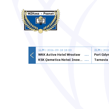
1LM
| 2026-09-18 18:00
2LM
| 202
WKK Active Hotel Wrocław
Port Gdy
---
KSK Qemetica Noteć Inowrocław
---