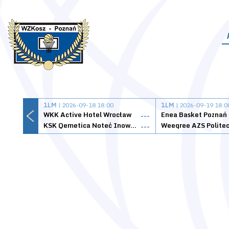
1LM
| 2026-09-18 18:00
1LM
| 2026-09-19 18:0
WKK Active Hotel Wrocław
Enea Basket Poznań
---
KSK Qemetica Noteć Inowrocław
---