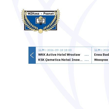
1LM
| 2026-09-18 18:00
1LM
| 202
WKK Active Hotel Wrocław
Enea Bas
---
KSK Qemetica Noteć Inowrocław
---