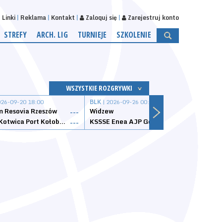
Linki
Reklama
Kontakt
Zaloguj się
Zarejestruj konto
STREFY
ARCH. LIG
TURNIEJE
SZKOLENIE
WSZYSTKIE ROZGRYWKI
026-09-20 18:00
BLK
| 2026-09-26 00:00
BLK
| 
 Resovia Rzeszów
Widzew
Wisła
---
---
Datzzy Kotwica Port Kołobrzeg
KSSSE Enea AJP Gorzów Wielkopolski
1KS Ś
---
---