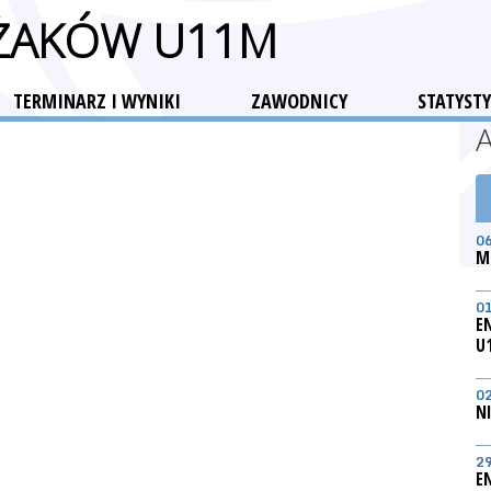
 ŻAKÓW U11M
TERMINARZ I WYNIKI
ZAWODNICY
STATYSTY
0
M
0
E
U
0
N
2
E