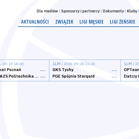
Dla mediów
Sponsorzy i partnerzy
Dokumenty
Kluby
AKTUALNOŚCI
ZWIĄZEK
LIGI MĘSKIE
LIGI ŻEŃSKIE
6-09-19 18:00
1LM
| 2026-09-20 15:00
1LM
| 2
ket Poznań
GKS Tychy
OPTeam
---
---
Weegree AZS Politechnika Opolska
PGE Spójnia Stargard
---
---