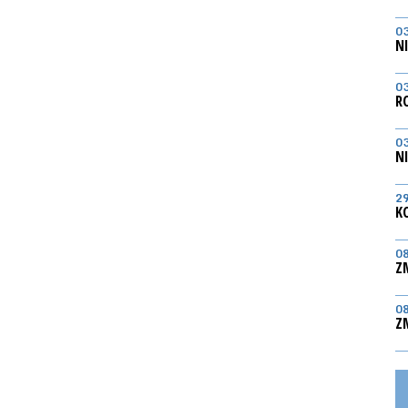
0
N
0
R
0
N
2
K
0
Z
0
Z