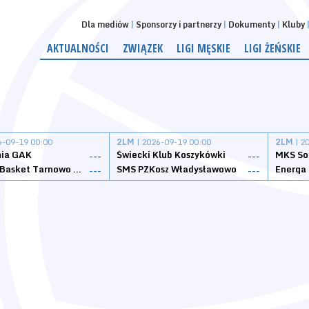
Dla mediów
Sponsorzy i partnerzy
Dokumenty
Kluby
AKTUALNOŚCI
ZWIĄZEK
LIGI MĘSKIE
LIGI ŻEŃSKIE
6-09-19 00:00
2LM
| 2026-09-19 00:00
2LM
| 2
nia GAK
Świecki Klub Koszykówki
---
---
Tarnovia Basket Tarnowo Podgórne
SMS PZKosz Władysławowo
Energa 
---
---