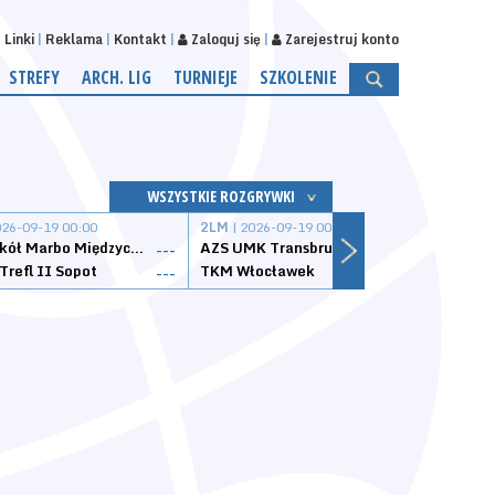
Linki
Reklama
Kontakt
Zaloguj się
Zarejestruj konto
STREFY
ARCH. LIG
TURNIEJE
SZKOLENIE
WSZYSTKIE ROZGRYWKI
026-09-19 00:00
2LM
| 2026-09-19 00:00
2LM
|
MKS Sokół Marbo Międzychód
AZS UMK Transbruk Toruń
Żak I
---
---
Trefl II Sopot
TKM Włocławek
Astor
---
---