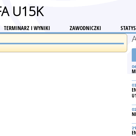
FA U15K
TERMINARZ I WYNIKI
ZAWODNICZKI
STATYS
0
M
0
E
U
0
N
2
E