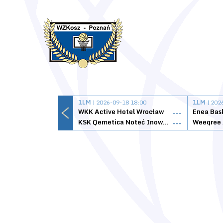
1LM
| 2026-09-18 18:00
1LM
| 202
WKK Active Hotel Wrocław
Enea Bas
---
KSK Qemetica Noteć Inowrocław
---