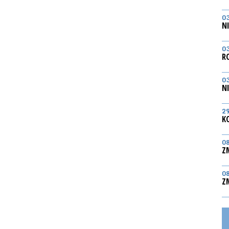
0
N
0
R
0
N
2
K
0
Z
0
Z