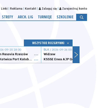
Linki
Reklama
Kontakt
Zaloguj się
Zarejestruj konto
STREFY
ARCH. LIG
TURNIEJE
SZKOLENIE
WSZYSTKIE ROZGRYWKI
026-09-20 18:00
BLK
| 2026-09-26 00:00
BLK
| 
 Resovia Rzeszów
Widzew
Wisła
---
---
Datzzy Kotwica Port Kołobrzeg
KSSSE Enea AJP Gorzów Wielkopolski
1KS Ś
---
---