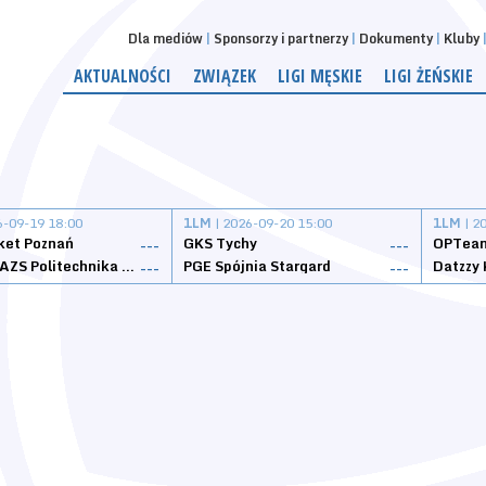
Dla mediów
Sponsorzy i partnerzy
Dokumenty
Kluby
AKTUALNOŚCI
ZWIĄZEK
LIGI MĘSKIE
LIGI ŻEŃSKIE
6-09-19 18:00
1LM
| 2026-09-20 15:00
1LM
| 2
ket Poznań
GKS Tychy
OPTeam
---
---
Weegree AZS Politechnika Opolska
PGE Spójnia Stargard
---
---