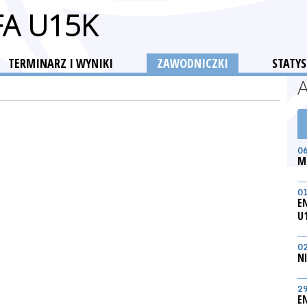
FA U15K
TERMINARZ I WYNIKI
ZAWODNICZKI
STATYS
0
M
0
E
U
0
N
2
E