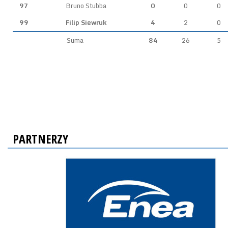
97
Bruno Stubba
0
0
0
99
Filip Siewruk
4
2
0
Suma
84
26
5
PARTNERZY