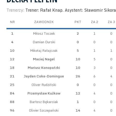
Trenerzy:
Trener: Rafał Knap. Asystent: Sławomir Sikora
NR
ZAWODNIK
PKT
ZA 2
ZA 3
1
Miłosz Toczek
2
1
0
4
Damian Durski
0
0
0
10
Mikołaj Ratajczak
5
1
1
12
Maciej Nagel
10
5
0
18
Mariusz Konopatzki
10
3
0
21
Jayden Coke-Domingue
26
6
4
25
Oliver Rudziński
0
0
0
84
Przemysław Kuźkow
12
4
0
88
Bartosz Bękarciak
1
0
0
96
Olivier Szczepański
14
4
0