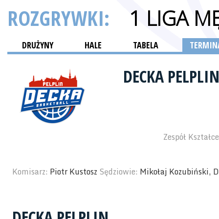
ROZGRYWKI:
1 LIGA M
DRUŻYNY
HALE
TABELA
TERMINA
DECKA PELPLI
Zespół Kształc
Komisarz:
Piotr Kustosz
Sędziowie:
Mikołaj Kozubiński, 
DECKA PELPLIN