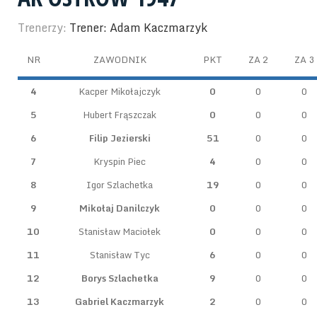
Trenerzy:
Trener: Adam Kaczmarzyk
NR
ZAWODNIK
PKT
ZA 2
ZA 3
4
Kacper Mikołajczyk
0
0
0
5
Hubert Frąszczak
0
0
0
6
Filip Jezierski
51
0
0
7
Kryspin Piec
4
0
0
8
Igor Szlachetka
19
0
0
9
Mikołaj Danilczyk
0
0
0
10
Stanisław Maciołek
0
0
0
11
Stanisław Tyc
6
0
0
12
Borys Szlachetka
9
0
0
13
Gabriel Kaczmarzyk
2
0
0