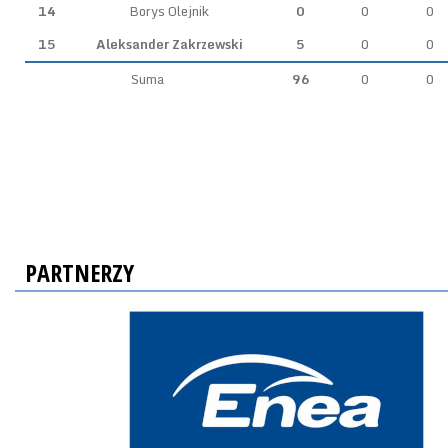
14
Borys Olejnik
0
0
0
15
Aleksander Zakrzewski
5
0
0
Suma
96
0
0
PARTNERZY