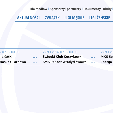
Dla mediów
Sponsorzy i partnerzy
Dokumenty
Kluby
AKTUALNOŚCI
ZWIĄZEK
LIGI MĘSKIE
LIGI ŻEŃSKIE
6-09-19 00:00
2LM
| 2026-09-19 00:00
2LM
| 2
nia GAK
Świecki Klub Koszykówki
---
---
Tarnovia Basket Tarnowo Podgórne
SMS PZKosz Władysławowo
Energa 
---
---