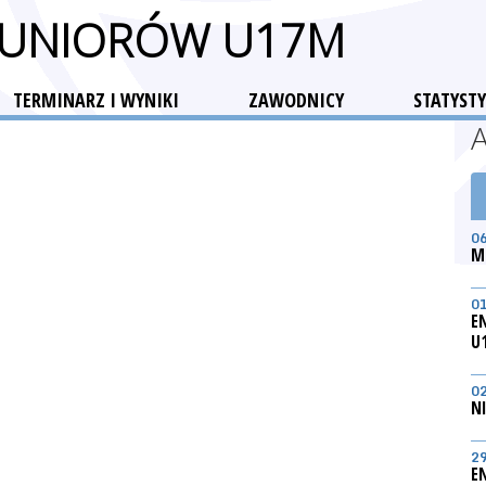
 JUNIORÓW U17M
TERMINARZ I WYNIKI
ZAWODNICY
STATYSTY
0
M
0
E
U
0
N
2
E