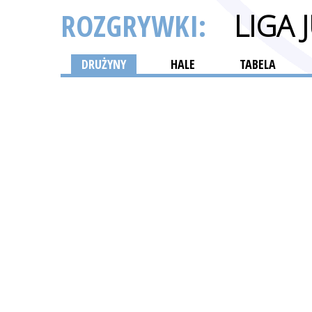
ROZGRYWKI:
LIGA
DRUŻYNY
HALE
TABELA