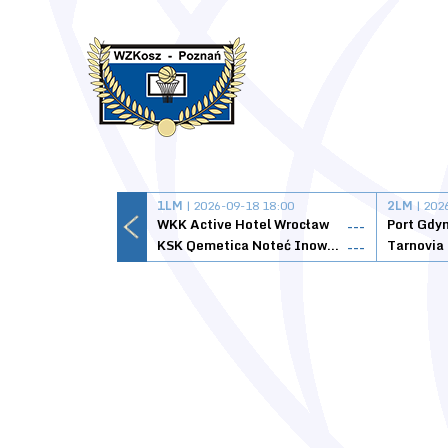
1LM
| 2026-09-18 18:00
2LM
| 202
WKK Active Hotel Wrocław
Port Gdy
---
KSK Qemetica Noteć Inowrocław
---