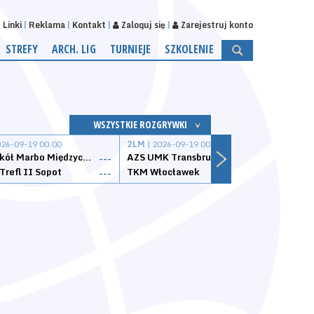
Linki
Reklama
Kontakt
Zaloguj się
Zarejestruj konto
STREFY
ARCH. LIG
TURNIEJE
SZKOLENIE
WSZYSTKIE ROZGRYWKI
026-09-19 00:00
2LM
| 2026-09-19 00:00
2LM
|
MKS Sokół Marbo Międzychód
AZS UMK Transbruk Toruń
Żak I
---
---
Trefl II Sopot
TKM Włocławek
Astor
---
---