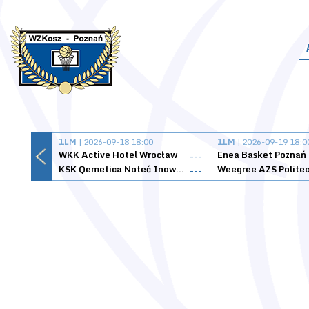
1LM
| 2026-09-18 18:00
1LM
| 2026-09-19 18:0
WKK Active Hotel Wrocław
Enea Basket Poznań
---
KSK Qemetica Noteć Inowrocław
---