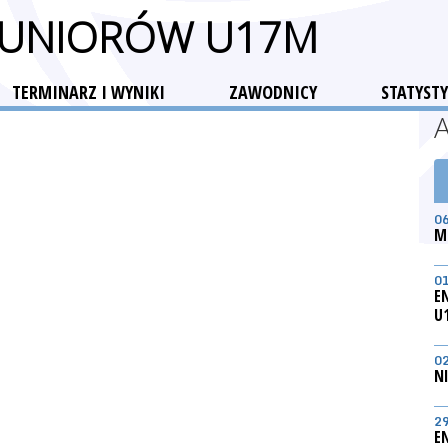
 JUNIORÓW U17M
TERMINARZ I WYNIKI
ZAWODNICY
STATYSTY
0
M
0
E
U
0
N
2
E