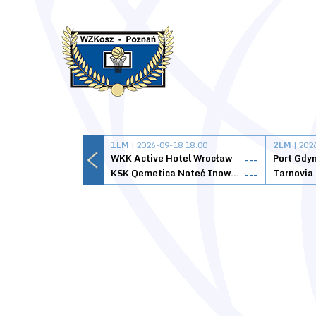
1LM
| 2026-09-18 18:00
2LM
| 202
WKK Active Hotel Wrocław
Port Gdy
---
KSK Qemetica Noteć Inowrocław
---