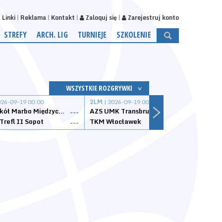
Linki
Reklama
Kontakt
Zaloguj się
Zarejestruj konto
STREFY
ARCH. LIG
TURNIEJE
SZKOLENIE
WSZYSTKIE ROZGRYWKI
026-09-19 00:00
2LM
| 2026-09-19 00:00
2LM
|
MKS Sokół Marbo Międzychód
AZS UMK Transbruk Toruń
Żak I
---
---
Trefl II Sopot
TKM Włocławek
Astor
---
---