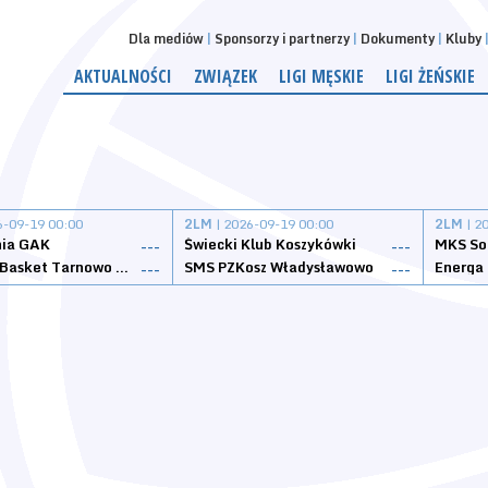
Dla mediów
Sponsorzy i partnerzy
Dokumenty
Kluby
AKTUALNOŚCI
ZWIĄZEK
LIGI MĘSKIE
LIGI ŻEŃSKIE
6-09-19 00:00
2LM
| 2026-09-19 00:00
2LM
| 2
nia GAK
Świecki Klub Koszykówki
---
---
Tarnovia Basket Tarnowo Podgórne
SMS PZKosz Władysławowo
Energa 
---
---