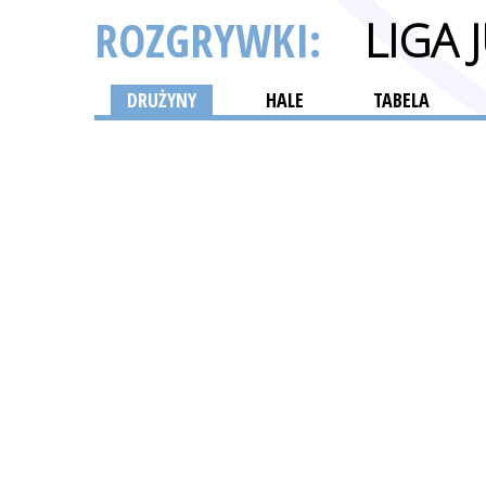
ROZGRYWKI:
LIGA
DRUŻYNY
HALE
TABELA