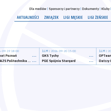
Dla mediów
Sponsorzy i partnerzy
Dokumenty
Kluby
AKTUALNOŚCI
ZWIĄZEK
LIGI MĘSKIE
LIGI ŻEŃSKIE
6-09-19 18:00
1LM
| 2026-09-20 15:00
1LM
| 2
ket Poznań
GKS Tychy
OPTeam
---
---
Weegree AZS Politechnika Opolska
PGE Spójnia Stargard
---
---