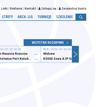
Linki
Reklama
Kontakt
Zaloguj się
Zarejestruj konto
STREFY
ARCH. LIG
TURNIEJE
SZKOLENIE
WSZYSTKIE ROZGRYWKI
026-09-20 18:00
BLK
| 2026-09-26 00:00
BLK
| 
 Resovia Rzeszów
Widzew
Wisła
---
---
Datzzy Kotwica Port Kołobrzeg
KSSSE Enea AJP Gorzów Wielkopolski
1KS Ś
---
---