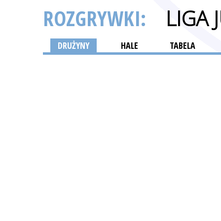
ROZGRYWKI:
LIGA
DRUŻYNY
HALE
TABELA