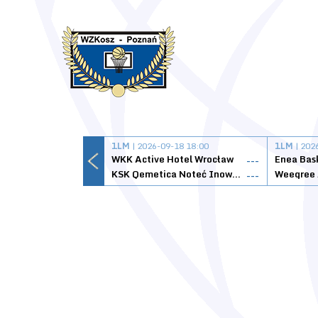
1LM
| 2026-09-18 18:00
1LM
| 202
WKK Active Hotel Wrocław
Enea Bas
---
KSK Qemetica Noteć Inowrocław
---