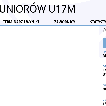
 JUNIORÓW U17M
TERMINARZ I WYNIKI
ZAWODNICY
STATYSTY
0
M
0
E
U
0
N
2
E