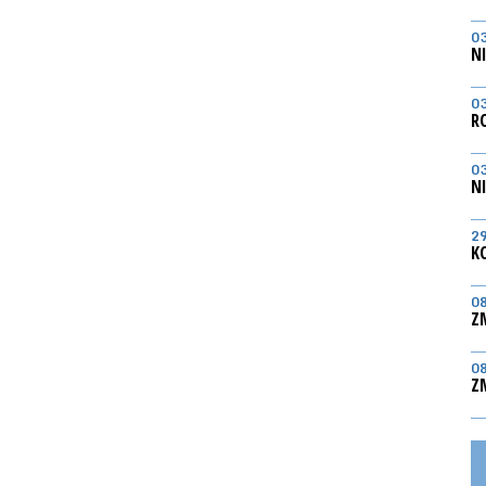
0
N
0
R
0
N
2
K
0
Z
0
Z