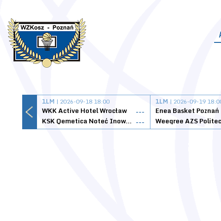
1LM
| 2026-09-18 18:00
1LM
| 2026-09-19 18:0
WKK Active Hotel Wrocław
Enea Basket Poznań
---
KSK Qemetica Noteć Inowrocław
---