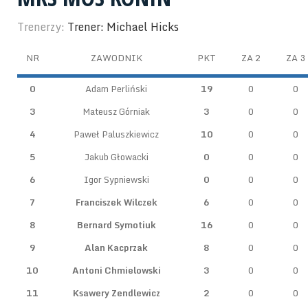
Trenerzy:
Trener: Michael Hicks
NR
ZAWODNIK
PKT
ZA 2
ZA 3
0
Adam Perliński
19
0
0
3
Mateusz Górniak
3
0
0
4
Paweł Paluszkiewicz
10
0
0
5
Jakub Głowacki
0
0
0
6
Igor Sypniewski
0
0
0
7
Franciszek Wilczek
6
0
0
8
Bernard Symotiuk
16
0
0
9
Alan Kacprzak
8
0
0
10
Antoni Chmielowski
3
0
0
11
Ksawery Zendlewicz
2
0
0