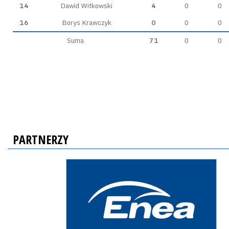
14
Dawid Witkowski
4
0
0
16
Borys Krawczyk
0
0
0
Suma
71
0
0
PARTNERZY