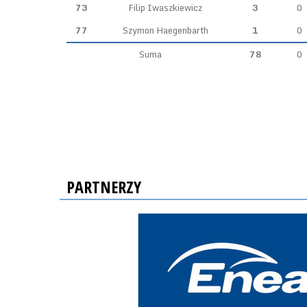
73
Filip Iwaszkiewicz
3
0
77
Szymon Haegenbarth
1
0
Suma
78
0
PARTNERZY