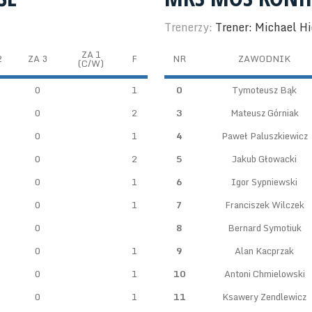
Trenerzy:
Trener: Michael Hi
ZA 1
2
ZA 3
F
NR
ZAWODNIK
(C/W)
0
1
0
Tymoteusz Bąk
0
2
3
Mateusz Górniak
0
1
4
Paweł Paluszkiewicz
0
2
5
Jakub Głowacki
0
1
6
Igor Sypniewski
0
1
7
Franciszek Wilczek
0
8
Bernard Symotiuk
0
1
9
Alan Kacprzak
0
1
10
Antoni Chmielowski
0
1
11
Ksawery Zendlewicz