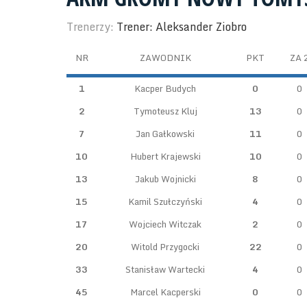
Trenerzy:
Trener: Aleksander Ziobro
NR
ZAWODNIK
PKT
ZA 
1
Kacper Budych
0
0
2
Tymoteusz Kluj
13
0
7
Jan Gałkowski
11
0
10
Hubert Krajewski
10
0
13
Jakub Wojnicki
8
0
15
Kamil Szułczyński
4
0
17
Wojciech Witczak
2
0
20
Witold Przygocki
22
0
33
Stanisław Wartecki
4
0
45
Marcel Kacperski
0
0