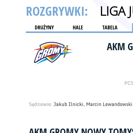
ROZGRYWKI:
LIGA
DRUŻYNY
HALE
TABELA
AKM 
PCS
Sędziowie:
Jakub Ilnicki, Marcin Lewandowski
AKM GROMY NOWY TOMY