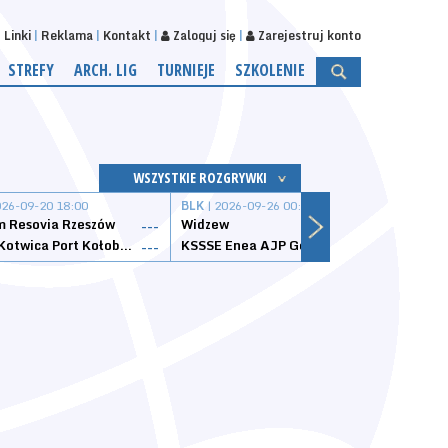
Linki
Reklama
Kontakt
Zaloguj się
Zarejestruj konto
STREFY
ARCH. LIG
TURNIEJE
SZKOLENIE
WSZYSTKIE ROZGRYWKI
026-09-20 18:00
BLK
| 2026-09-26 00:00
BLK
| 
 Resovia Rzeszów
Widzew
Wisła
---
---
Datzzy Kotwica Port Kołobrzeg
KSSSE Enea AJP Gorzów Wielkopolski
1KS Ś
---
---