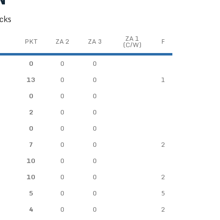
cks
ZA 1
PKT
ZA 2
ZA 3
F
(C/W)
0
0
0
13
0
0
1
0
0
0
2
0
0
0
0
0
7
0
0
2
10
0
0
10
0
0
2
5
0
0
5
4
0
0
2