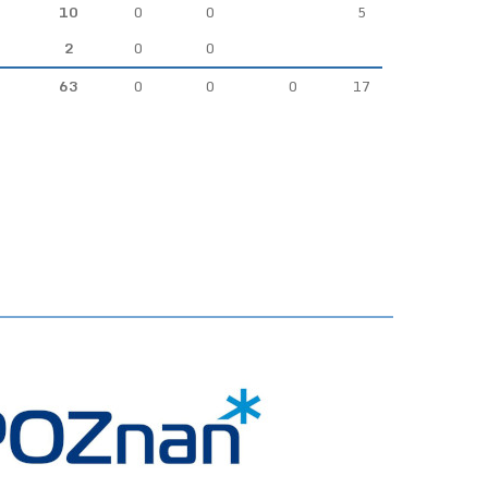
10
0
0
5
2
0
0
63
0
0
0
17