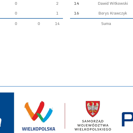
0
2
14
Dawid Witkowski
0
1
16
Borys Krawczyk
0
0
14
Suma