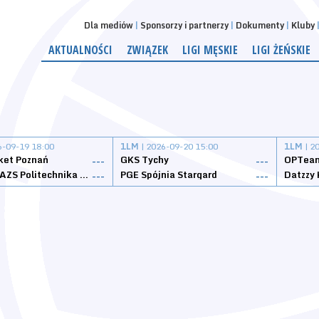
Dla mediów
Sponsorzy i partnerzy
Dokumenty
Kluby
AKTUALNOŚCI
ZWIĄZEK
LIGI MĘSKIE
LIGI ŻEŃSKIE
6-09-19 18:00
1LM
| 2026-09-20 15:00
1LM
| 2
ket Poznań
GKS Tychy
OPTeam
---
---
Weegree AZS Politechnika Opolska
PGE Spójnia Stargard
---
---