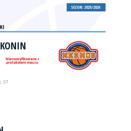
SEZON: 2025/2026
KI
 KONIN
Niezweryfikowane z
protokołem meczu
c 37
N