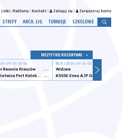
Linki
Reklama
Kontakt
Zaloguj się
Zarejestruj konto
STREFY
ARCH. LIG
TURNIEJE
SZKOLENIE
WSZYSTKIE ROZGRYWKI
026-09-20 18:00
BLK
| 2026-09-26 00:00
BLK
| 
 Resovia Rzeszów
Widzew
Wisła
---
---
Datzzy Kotwica Port Kołobrzeg
KSSSE Enea AJP Gorzów Wielkopolski
1KS Ś
---
---