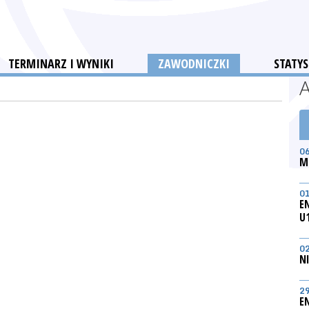
TERMINARZ I WYNIKI
ZAWODNICZKI
STATYS
0
M
0
E
U
0
N
2
E