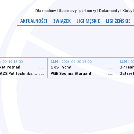
Dla mediów
Sponsorzy i partnerzy
Dokumenty
Kluby
AKTUALNOŚCI
ZWIĄZEK
LIGI MĘSKIE
LIGI ŻEŃSKIE
6-09-19 18:00
1LM
| 2026-09-20 15:00
1LM
| 2
ket Poznań
GKS Tychy
OPTeam
---
---
Weegree AZS Politechnika Opolska
PGE Spójnia Stargard
---
---