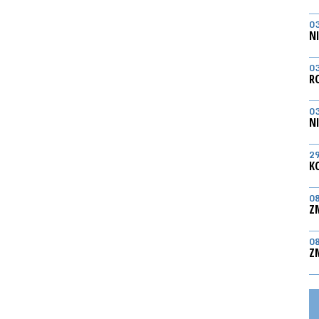
0
N
0
R
0
N
2
K
0
Z
0
Z