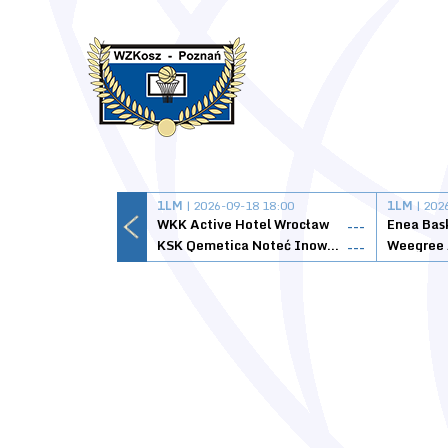
1LM
| 2026-09-18 18:00
1LM
| 202
WKK Active Hotel Wrocław
Enea Bas
---
KSK Qemetica Noteć Inowrocław
---