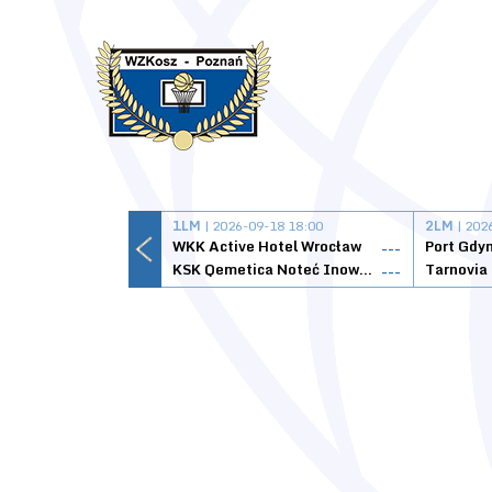
1LM
| 2026-09-18 18:00
2LM
| 202
WKK Active Hotel Wrocław
Port Gdy
---
KSK Qemetica Noteć Inowrocław
---