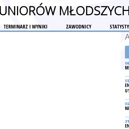
 JUNIORÓW MŁODSZYC
TERMINARZ I WYNIKI
ZAWODNICY
STATYSTY
0
M
0
E
U
0
N
2
E