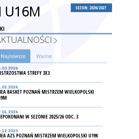
H U16M
SEZON: 2026/2027
KI
AKTUALNOŚCI
Najnowsze
Ważne
6.03.2026
ISTRZOSTWA STREFY 3X3
1.02.2026
NEA BASKET POZNAŃ MISTRZEM WIELKOPOLSKI
19M
2.01.2026
IEPOKONANI W SEZONIE 2025/26 ODC. 3
9.12.2025
NEA AZS POZNAŃ MISTRZEM WIELKOPOLSKI U19K