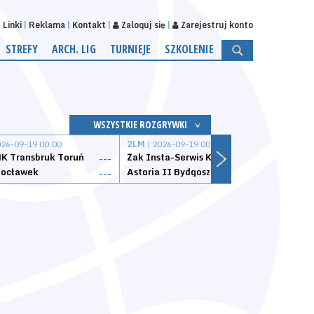
Linki
Reklama
Kontakt
Zaloguj się
Zarejestruj konto
STREFY
ARCH. LIG
TURNIEJE
SZKOLENIE
WSZYSTKIE ROZGRYWKI
026-09-19 00:00
2LM
| 2026-09-19 00:00
2LM
|
K Transbruk Toruń
Żak Insta-Serwis Koszalin
Energ
---
---
ocławek
Astoria II Bydgoszcz
Sklep
---
---