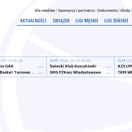
Dla mediów
Sponsorzy i partnerzy
Dokumenty
Kluby
AKTUALNOŚCI
ZWIĄZEK
LIGI MĘSKIE
LIGI ŻEŃSKIE
6-09-19 00:00
2LM
| 2026-09-19 00:00
2LM
| 2
nia GAK
Świecki Klub Koszykówki
AZS UM
---
---
Tarnovia Basket Tarnowo Podgórne
SMS PZKosz Władysławowo
TKM Wł
---
---