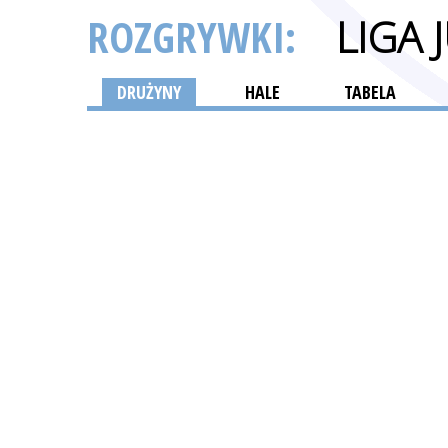
ROZGRYWKI:
LIGA
DRUŻYNY
HALE
TABELA