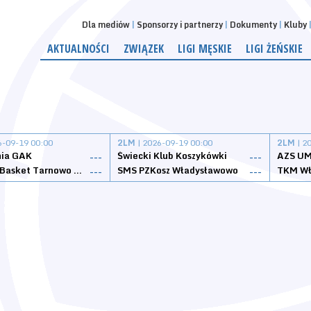
Dla mediów
Sponsorzy i partnerzy
Dokumenty
Kluby
AKTUALNOŚCI
ZWIĄZEK
LIGI MĘSKIE
LIGI ŻEŃSKIE
6-09-19 00:00
2LM
| 2026-09-19 00:00
2LM
| 2
nia GAK
Świecki Klub Koszykówki
AZS UM
---
---
Tarnovia Basket Tarnowo Podgórne
SMS PZKosz Władysławowo
TKM Wł
---
---