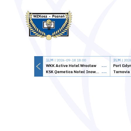
1LM
| 2026-09-18 18:00
2LM
| 202
WKK Active Hotel Wrocław
Port Gdy
---
KSK Qemetica Noteć Inowrocław
---