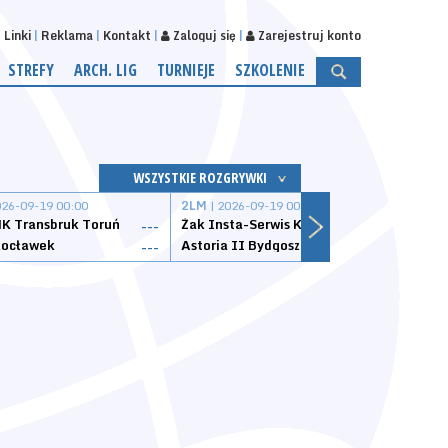
Linki
Reklama
Kontakt
Zaloguj się
Zarejestruj konto
STREFY
ARCH. LIG
TURNIEJE
SZKOLENIE
WSZYSTKIE ROZGRYWKI
026-09-19 00:00
2LM
| 2026-09-19 00:00
2LM
|
K Transbruk Toruń
Żak Insta-Serwis Koszalin
Energ
---
---
ocławek
Astoria II Bydgoszcz
Sklep
---
---