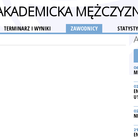
 AKADEMICKA MĘŻCZYZ
TERMINARZ I WYNIKI
ZAWODNICY
STATYSTY
0
M
0
E
U
0
N
2
E