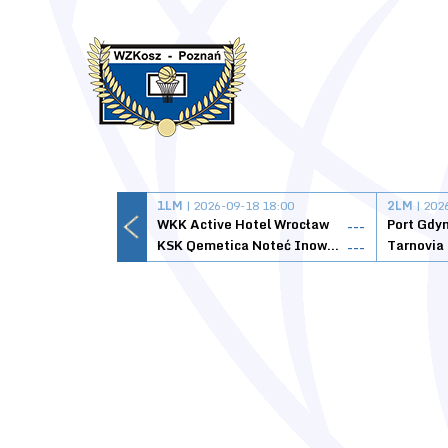
1LM
| 2026-09-18 18:00
2LM
| 202
WKK Active Hotel Wrocław
Port Gdy
---
KSK Qemetica Noteć Inowrocław
---