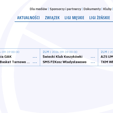
Dla mediów
Sponsorzy i partnerzy
Dokumenty
Kluby
AKTUALNOŚCI
ZWIĄZEK
LIGI MĘSKIE
LIGI ŻEŃSKIE
6-09-19 00:00
2LM
| 2026-09-19 00:00
2LM
| 2
nia GAK
Świecki Klub Koszykówki
AZS UM
---
---
Tarnovia Basket Tarnowo Podgórne
SMS PZKosz Władysławowo
TKM Wł
---
---