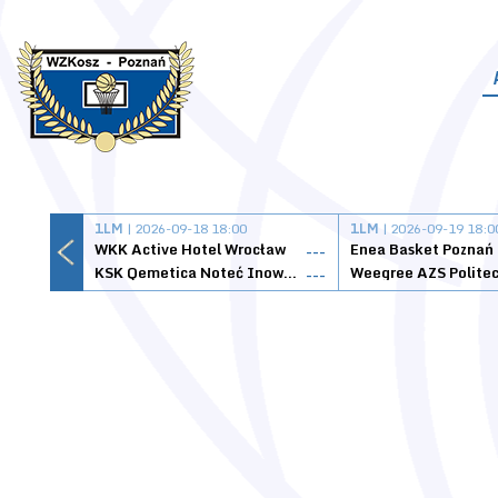
1LM
| 2026-09-18 18:00
1LM
| 2026-09-19 18:0
WKK Active Hotel Wrocław
Enea Basket Poznań
---
KSK Qemetica Noteć Inowrocław
---