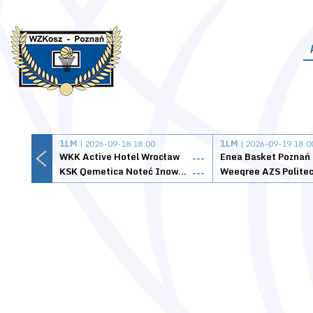
1LM
| 2026-09-18 18:00
1LM
| 2026-09-19 18:0
WKK Active Hotel Wrocław
Enea Basket Poznań
---
KSK Qemetica Noteć Inowrocław
---