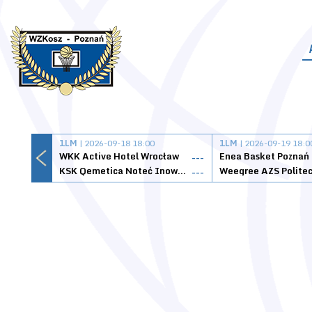
1LM
| 2026-09-18 18:00
1LM
| 2026-09-19 18:0
WKK Active Hotel Wrocław
Enea Basket Poznań
---
KSK Qemetica Noteć Inowrocław
---