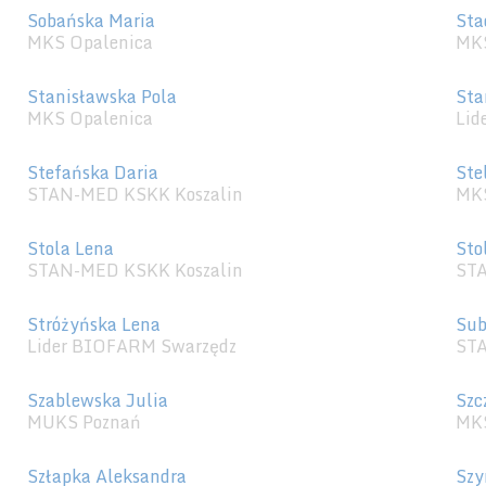
Sobańska Maria
Sta
MKS Opalenica
MKS
Stanisławska Pola
Sta
MKS Opalenica
Lid
Stefańska Daria
Ste
STAN-MED KSKK Koszalin
MKS
Stola Lena
Sto
STAN-MED KSKK Koszalin
STA
Stróżyńska Lena
Sub
Lider BIOFARM Swarzędz
STA
Szablewska Julia
Szc
MUKS Poznań
MKS
Szłapka Aleksandra
Szy