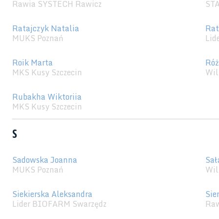
Rawia SYSTECH Rawicz
STA
Ratajczyk Natalia
Rat
MUKS Poznań
Lid
Roik Marta
Róż
MKS Kusy Szczecin
Wil
Rubakha Wiktoriia
MKS Kusy Szczecin
S
Sadowska Joanna
Sał
MUKS Poznań
Wil
Siekierska Aleksandra
Sie
Lider BIOFARM Swarzędz
Raw