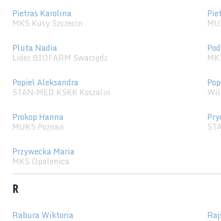
Pietras Karolina
Pie
MKS Kusy Szczecin
MU
Pluta Nadia
Pod
Lider BIOFARM Swarzędz
MKS
Popiel Aleksandra
Pop
STAN-MED KSKK Koszalin
Wil
Prokop Hanna
Pry
MUKS Poznań
STA
Przywecka Maria
MKS Opalenica
R
Rabura Wiktoria
Raj