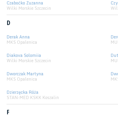
Czaboćko Zuzanna
Czy
Wilki Morskie Szczecin
Wil
D
Derak Anna
Der
MKS Opalenica
MU
Diakova Solomiia
Dut
Wilki Morskie Szczecin
MU
Dworczak Martyna
Dwo
MKS Opalenica
MKS
Dzierzęcka Róża
STAN-MED KSKK Koszalin
F