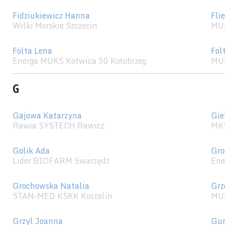
Fidziukiewicz Hanna
Fli
Wilki Morskie Szczecin
MU
Folta Lena
Fol
Energa MUKS Kotwica 50 Kołobrzeg
MU
G
Gajowa Katarzyna
Gie
Rawia SYSTECH Rawicz
MKS
Golik Ada
Gro
Lider BIOFARM Swarzędz
Ene
Grochowska Natalia
Grz
STAN-MED KSKK Koszalin
MU
Grzyl Joanna
Gur