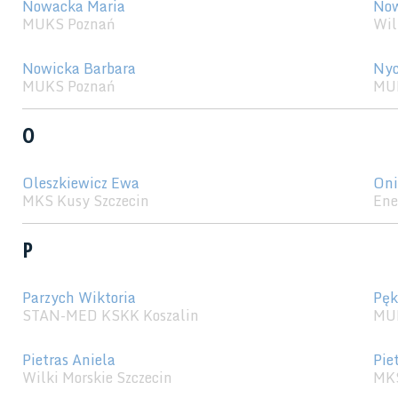
Nowacka Maria
No
MUKS Poznań
Wil
Nowicka Barbara
Nyc
MUKS Poznań
MU
O
Oleszkiewicz Ewa
Oni
MKS Kusy Szczecin
Ene
P
Parzych Wiktoria
Pęk
STAN-MED KSKK Koszalin
MU
Pietras Aniela
Pie
Wilki Morskie Szczecin
MKS