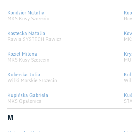
Kondzior Natalia
Kop
MKS Kusy Szczecin
Raw
Kostecka Natalia
Kow
Rawia SYSTECH Rawicz
MKS
Kozieł Milena
Kry
MKS Kusy Szczecin
MU
Kuberska Julia
Kul
Wilki Morskie Szczecin
Wil
Kupińska Gabriela
Kuś
MKS Opalenica
STA
M