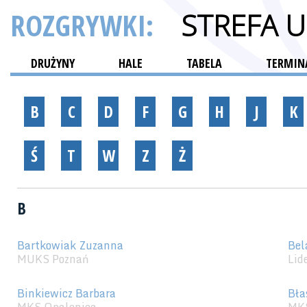
ROZGRYWKI:
STREFA 
DRUŻYNY
HALE
TABELA
TERMINA
B
C
D
F
G
H
J
K
Ś
T
W
Z
Ż
B
Bartkowiak Zuzanna
Bel
MUKS Poznań
Lid
Binkiewicz Barbara
Bła