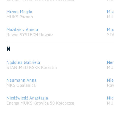
Mizera Magda
Miz
MUKS Poznań
MU
Moździerz Aniela
Mru
Rawia SYSTECH Rawicz
STA
N
Nadolna Gabriela
Nem
STAN-MED KSKK Koszalin
MU
Neumann Anna
Nie
MKS Opalenica
Raw
Niedźwiedź Anastazja
Nie
Energa MUKS Kotwica 50 Kołobrzeg
MU