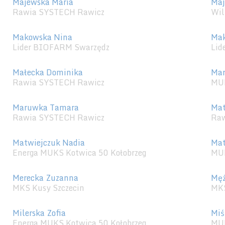
Majewska Maria
Maj
Rawia SYSTECH Rawicz
Wil
Makowska Nina
Mak
Lider BIOFARM Swarzędz
Lid
Małecka Dominika
Mar
Rawia SYSTECH Rawicz
MU
Maruwka Tamara
Mat
Rawia SYSTECH Rawicz
Raw
Matwiejczuk Nadia
Mat
Energa MUKS Kotwica 50 Kołobrzeg
MU
Merecka Zuzanna
Męż
MKS Kusy Szczecin
MKS
Milerska Zofia
Miś
Energa MUKS Kotwica 50 Kołobrzeg
MU