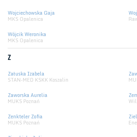
Wojciechowska Gaja
Woj
MKS Opalenica
Raw
Wójcik Weronika
MKS Opalenica
Z
Załuska Izabela
Zaw
STAN-MED KSKK Koszalin
MU
Zaworska Aurelia
Zem
MUKS Poznań
Wil
Zenkteler Zofia
Zie
MUKS Poznań
Ene