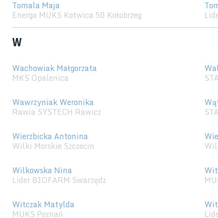
Tomala Maja
Tom
Energa MUKS Kotwica 50 Kołobrzeg
Lid
W
Wachowiak Małgorzata
Wal
MKS Opalenica
STA
Wawrzyniak Weronika
Wąt
Rawia SYSTECH Rawicz
STA
Wierzbicka Antonina
Wie
Wilki Morskie Szczecin
Wil
Wilkowska Nina
Wit
Lider BIOFARM Swarzędz
MU
Witczak Matylda
Wit
MUKS Poznań
Lid