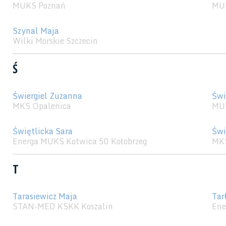
MUKS Poznań
MU
Szynal Maja
Wilki Morskie Szczecin
Ś
Świergiel Zuzanna
Świ
MKS Opalenica
MU
Świętlicka Sara
Świ
Energa MUKS Kotwica 50 Kołobrzeg
MKS
T
Tarasiewicz Maja
Tar
STAN-MED KSKK Koszalin
Ene