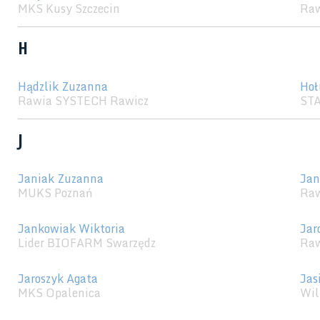
MKS Kusy Szczecin
Raw
H
Hądzlik Zuzanna
Hoł
Rawia SYSTECH Rawicz
STA
J
Janiak Zuzanna
Jan
MUKS Poznań
Raw
Jankowiak Wiktoria
Jar
Lider BIOFARM Swarzędz
Raw
Jaroszyk Agata
Jas
MKS Opalenica
Wil