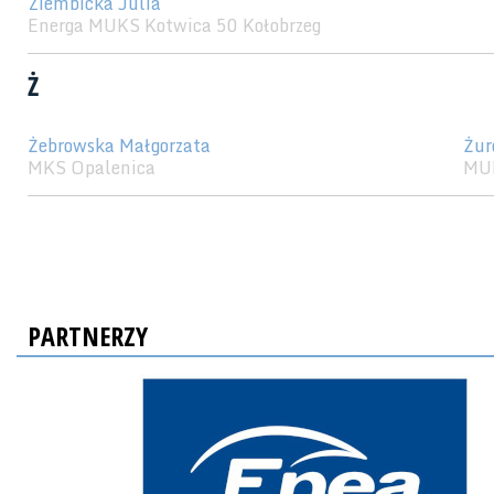
Ziembicka Julia
Energa MUKS Kotwica 50 Kołobrzeg
Ż
Żebrowska Małgorzata
Żur
MKS Opalenica
MU
PARTNERZY