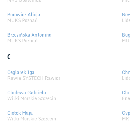
MKS Opalenica
MKS
Borowicz Alicja
Bre
MUKS Poznań
Lid
Brzezińska Antonina
Bug
MUKS Poznań
MU
C
Ceglarek Iga
Chm
Rawia SYSTECH Rawicz
Lid
Cholewa Gabriela
Chr
Wilki Morskie Szczecin
Ene
Ciołek Maja
Cyp
Wilki Morskie Szczecin
MKS