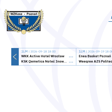
1LM
| 2026-09-18 18:00
1LM
| 2026-09-19 18:0
WKK Active Hotel Wrocław
Enea Basket Poznań
---
KSK Qemetica Noteć Inowrocław
---