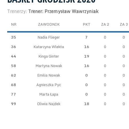
Trenerzy:
Trener: Przemysław Wawrzyniak
NR
ZAWODNIK
PKT
ZA 2
ZA 3
35
Nadia Flieger
7
0
0
36
Katarzyna Wlekła
16
0
0
44
Kinga Ginter
19
0
0
58
Martyna Nowak
16
0
0
62
Emilia Nowak
0
0
0
68
Agnieszka Pyc
0
0
0
77
Marta Łapa
0
0
0
99
Oliwia Najdek
18
0
0