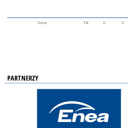
Suma
76
0
0
PARTNERZY