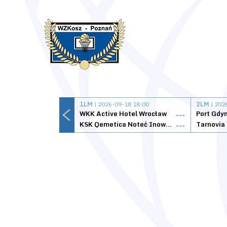
1LM
| 2026-09-18 18:00
2LM
| 202
WKK Active Hotel Wrocław
Port Gdy
---
KSK Qemetica Noteć Inowrocław
---