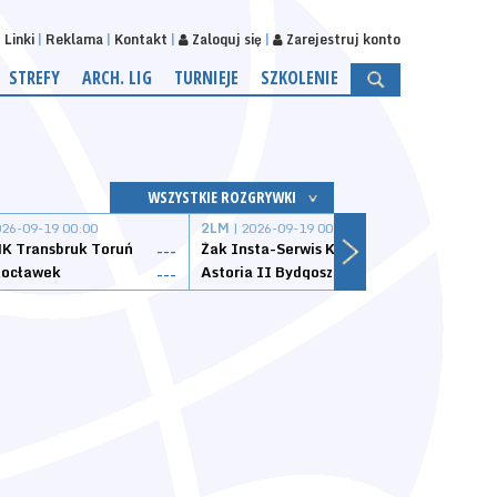
Linki
Reklama
Kontakt
Zaloguj się
Zarejestruj konto
STREFY
ARCH. LIG
TURNIEJE
SZKOLENIE
WSZYSTKIE ROZGRYWKI
026-09-19 00:00
2LM
| 2026-09-19 00:00
2LM
|
K Transbruk Toruń
Żak Insta-Serwis Koszalin
Energ
---
---
ocławek
Astoria II Bydgoszcz
Sklep
---
---