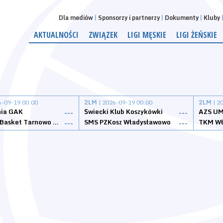
Dla mediów
Sponsorzy i partnerzy
Dokumenty
Kluby
AKTUALNOŚCI
ZWIĄZEK
LIGI MĘSKIE
LIGI ŻEŃSKIE
6-09-19 00:00
2LM
| 2026-09-19 00:00
2LM
| 2
nia GAK
Świecki Klub Koszykówki
AZS UM
---
---
Tarnovia Basket Tarnowo Podgórne
SMS PZKosz Władysławowo
TKM Wł
---
---