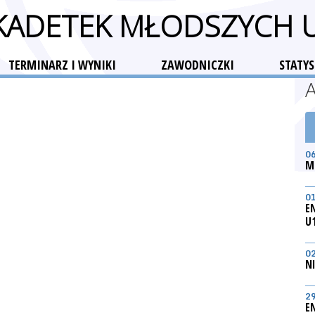
 KADETEK MŁODSZYCH 
TERMINARZ I WYNIKI
ZAWODNICZKI
STATYS
0
M
0
E
U
0
N
2
E