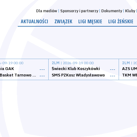
Dla mediów
Sponsorzy i partnerzy
Dokumenty
Kluby
AKTUALNOŚCI
ZWIĄZEK
LIGI MĘSKIE
LIGI ŻEŃSKIE
6-09-19 00:00
2LM
| 2026-09-19 00:00
2LM
| 2
nia GAK
Świecki Klub Koszykówki
AZS UM
---
---
Tarnovia Basket Tarnowo Podgórne
SMS PZKosz Władysławowo
TKM Wł
---
---