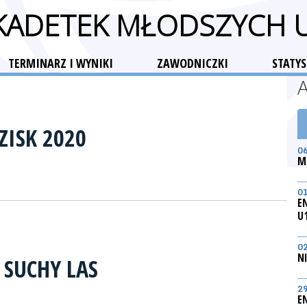
 KADETEK MŁODSZYCH 
TERMINARZ I WYNIKI
ZAWODNICZKI
STATYS
ZISK 2020
0
M
0
E
U
0
N
 SUCHY LAS
2
E