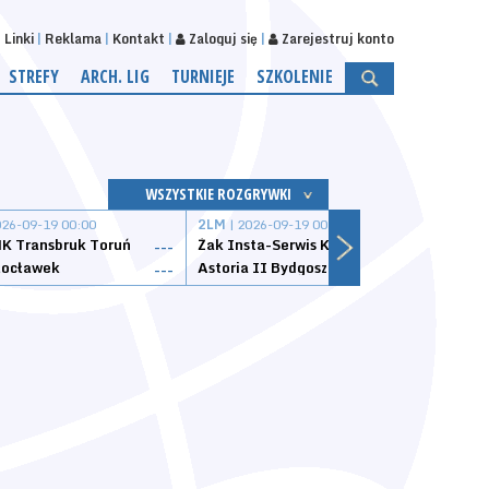
Linki
Reklama
Kontakt
Zaloguj się
Zarejestruj konto
STREFY
ARCH. LIG
TURNIEJE
SZKOLENIE
WSZYSTKIE ROZGRYWKI
026-09-19 00:00
2LM
| 2026-09-19 00:00
2LM
|
K Transbruk Toruń
Żak Insta-Serwis Koszalin
Energ
---
---
ocławek
Astoria II Bydgoszcz
Sklep
---
---