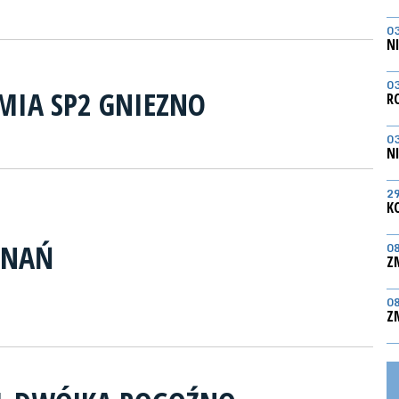
0
N
0
MIA SP2 GNIEZNO
R
0
N
2
K
ZNAŃ
0
Z
0
Z