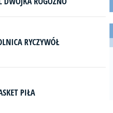
AL DWÓJKA ROGOŹNO
OLNICA RYCZYWÓŁ
ASKET PIŁA