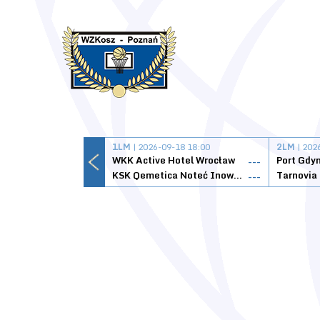
1LM
| 2026-09-18 18:00
2LM
| 202
WKK Active Hotel Wrocław
Port Gdy
---
KSK Qemetica Noteć Inowrocław
---