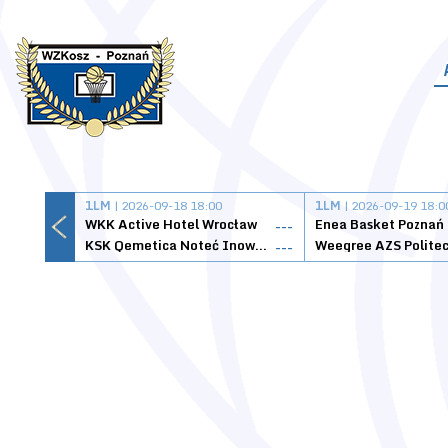
1LM
| 2026-09-18 18:00
1LM
| 2026-09-19 18:0
WKK Active Hotel Wrocław
Enea Basket Poznań
---
KSK Qemetica Noteć Inowrocław
---