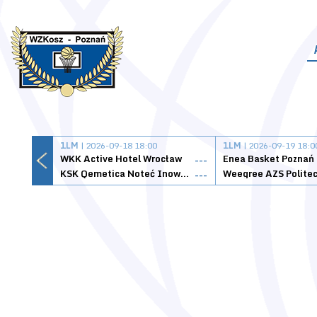
1LM
| 2026-09-18 18:00
1LM
| 2026-09-19 18:0
WKK Active Hotel Wrocław
Enea Basket Poznań
---
KSK Qemetica Noteć Inowrocław
---