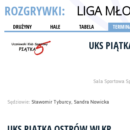
ROZGRYWKI:
LIGA MŁ
DRUŻYNY
HALE
TABELA
TERMINA
UKS PIĄT
Sala Sportowa S
Sędziowie:
Sławomir Tyburcy, Sandra Nowicka
UKS PIĄTKA OSTRÓW WLKP.