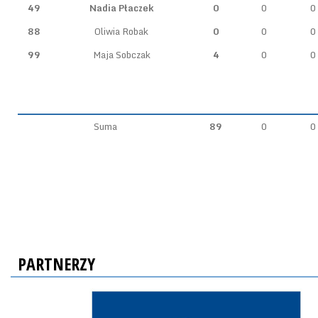
49
Nadia Płaczek
0
0
0
88
Oliwia Robak
0
0
0
99
Maja Sobczak
4
0
0
Suma
89
0
0
PARTNERZY