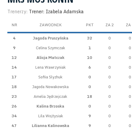
Trenerzy:
Trener: Izabela Adamska
NR
ZAWODNIK
PKT
ZA 2
ZA 
4
Jagoda Pruszyńska
32
0
0
9
Celina Szymczak
1
0
0
12
Alicja Matczak
10
0
0
14
Lena Wawrzyniak
6
0
0
17
Sofiia Slyzhuk
0
0
0
18
Jagoda Nowakowska
0
0
0
23
Amelia Jędrzejczak
18
0
0
26
Kalina Brzoska
0
0
0
34
Lila Wojtysiak
9
0
0
47
Lilianna Kalinowska
9
0
0