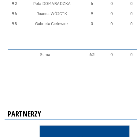
92
Pola DOMARADZKA
6
0
0
96
Joanna WÓJCIK
9
0
0
98
Gabriela Cielewicz
0
0
0
Suma
62
0
0
PARTNERZY