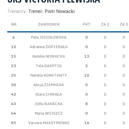
Trenerzy:
Trener: Piotr Nowacki
NR
ZAWODNIK
PKT
ZA 2
ZA 3
6
Pola JESIOŁOWSKA
0
0
0
12
Adrianna DOPIERAŁA
0
0
0
15
Natalia NOWACKA
13
0
0
23
Tola GAERTIG
2
0
0
25
Natalia KONSTANTY
10
0
0
30
Alicja ZIEMNIAK
0
0
0
42
Klara CHWAŁA
0
0
0
43
Zofia BANECKA
8
0
0
64
Maria WOJSZCZ
0
0
0
85
Varvara MAKSYMENKO
14
0
0