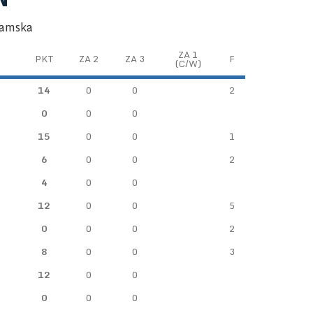
damska
ZA 1
PKT
ZA 2
ZA 3
F
(C/W)
14
0
0
2
0
0
0
15
0
0
1
6
0
0
2
4
0
0
12
0
0
5
0
0
0
2
8
0
0
3
12
0
0
0
0
0