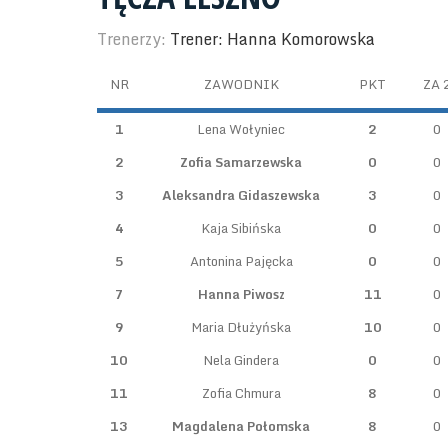
Trenerzy:
Trener: Hanna Komorowska
NR
ZAWODNIK
PKT
ZA 
1
Lena Wołyniec
2
0
2
Zofia Samarzewska
0
0
3
Aleksandra Gidaszewska
3
0
4
Kaja Sibińska
0
0
5
Antonina Pajęcka
0
0
7
Hanna Piwosz
11
0
9
Maria Dłużyńska
10
0
10
Nela Gindera
0
0
11
Zofia Chmura
8
0
13
Magdalena Połomska
8
0