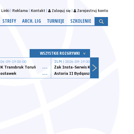
Linki
Reklama
Kontakt
Zaloguj się
Zarejestruj konto
STREFY
ARCH. LIG
TURNIEJE
SZKOLENIE
WSZYSTKIE ROZGRYWKI
026-09-19 00:00
2LM
| 2026-09-19 00:00
2LM
|
K Transbruk Toruń
Żak Insta-Serwis Koszalin
Energ
---
---
ocławek
Astoria II Bydgoszcz
Sklep
---
---