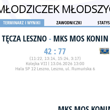
 MŁODZICZEK MŁODSZY
TERMINARZ I WYNIKI
ZAWODNICZKI
STATYS
TĘCZA LESZNO
-
MKS MOS KONIN
42 : 77
(11:22, 13:14, 15:24, 3:17)
Kolejka VII | 13.06.2026 13:00
Hala SP 12 Leszno, Leszno, ul. Rumuńska 6
MKS MOS KONI