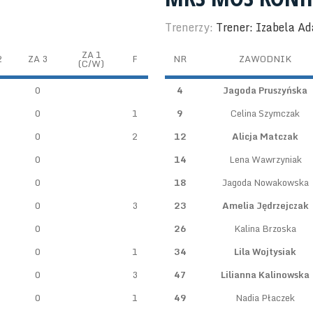
Trenerzy:
Trener: Izabela A
ZA 1
2
ZA 3
F
NR
ZAWODNIK
(C/W)
0
4
Jagoda Pruszyńska
0
1
9
Celina Szymczak
0
2
12
Alicja Matczak
0
14
Lena Wawrzyniak
0
18
Jagoda Nowakowska
0
3
23
Amelia Jędrzejczak
0
26
Kalina Brzoska
0
1
34
Lila Wojtysiak
0
3
47
Lilianna Kalinowska
0
1
49
Nadia Płaczek