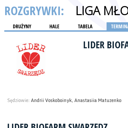
ROZGRYWKI:
LIGA MŁ
DRUŻYNY
HALE
TABELA
TERMINA
LIDER BIO
Sędziowie:
Andrii Voskoboinyk, Anastasiia Matuzenko
LIDER BIOFARM SWARZĘDZ