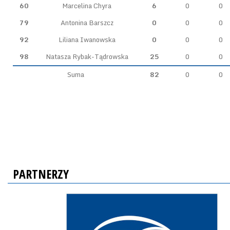
60
Marcelina Chyra
6
0
0
79
Antonina Barszcz
0
0
0
92
Liliana Iwanowska
0
0
0
98
Natasza Rybak-Tądrowska
25
0
0
Suma
82
0
0
PARTNERZY