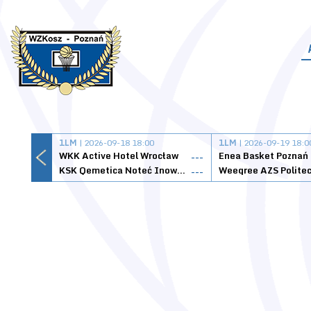
1LM
| 2026-09-18 18:00
1LM
| 2026-09-19 18:0
WKK Active Hotel Wrocław
Enea Basket Poznań
---
KSK Qemetica Noteć Inowrocław
---