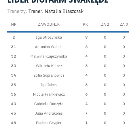
Trenerzy:
Trener: Natalia Błaszczak
NR
ZAWODNIK
PKT
ZA 2
ZA 3
2
Iga Stróżyńska
8
0
0
31
Antonina Walich
8
0
0
32
Malwina Klapczyńska
4
0
0
33
Wiktoria Kolarz
3
0
0
34
Zofia Supranowicz
4
0
0
35
Iga Jahns
6
0
0
36
Nicole Frankiewicz
6
0
0
43
Gabriela Boczyło
4
0
0
45
Julia Andrukonis
7
0
0
48
Paulina Grygier
1
0
0