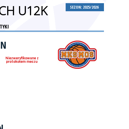
CH U12K
SEZON: 2025/2026
TYKI
IN
Niezweryfikowane z
protokołem meczu
N