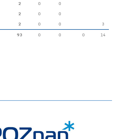
2
0
0
2
0
0
2
0
0
3
93
0
0
0
14