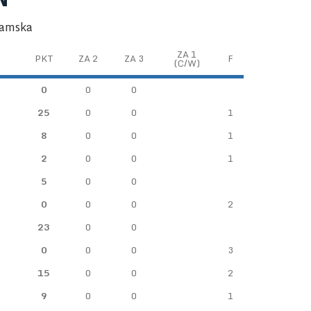
damska
ZA 1
PKT
ZA 2
ZA 3
F
(C/W)
0
0
0
25
0
0
1
8
0
0
1
2
0
0
1
5
0
0
0
0
0
2
23
0
0
0
0
0
3
15
0
0
2
9
0
0
1