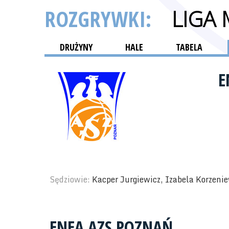
ROZGRYWKI:
LIGA
DRUŻYNY
HALE
TABELA
E
Sędziowie:
Kacper Jurgiewicz, Izabela Korzeni
ENEA AZS POZNAŃ