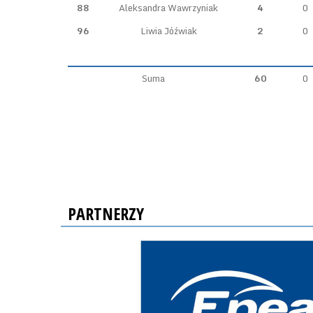
88
Aleksandra Wawrzyniak
4
0
96
Liwia Jóźwiak
2
0
Suma
60
0
PARTNERZY