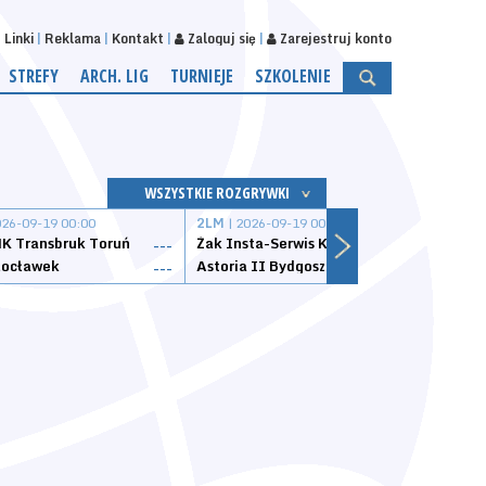
Linki
Reklama
Kontakt
Zaloguj się
Zarejestruj konto
STREFY
ARCH. LIG
TURNIEJE
SZKOLENIE
WSZYSTKIE ROZGRYWKI
026-09-19 00:00
2LM
| 2026-09-19 00:00
2LM
|
K Transbruk Toruń
Żak Insta-Serwis Koszalin
Energ
---
---
ocławek
Astoria II Bydgoszcz
Sklep
---
---