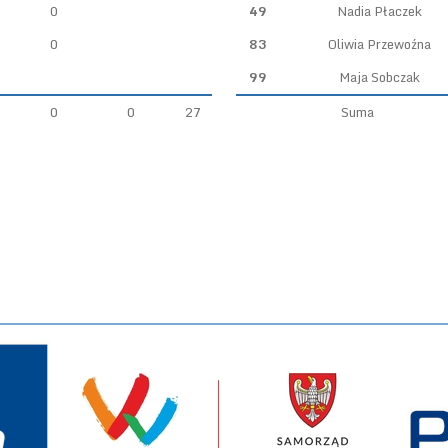
0
49
Nadia Płaczek
0
83
Oliwia Przewoźna
99
Maja Sobczak
0
0
27
Suma