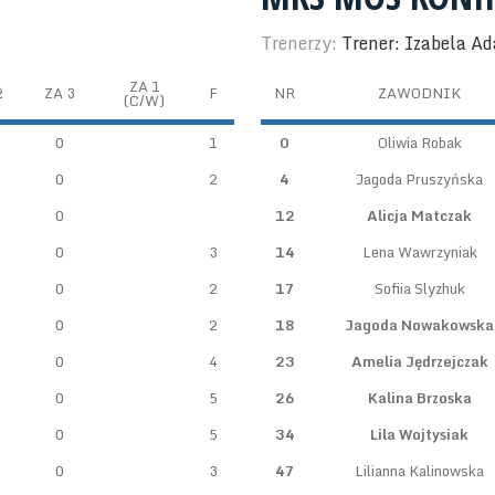
Trenerzy:
Trener: Izabela A
ZA 1
2
ZA 3
F
NR
ZAWODNIK
(C/W)
0
1
0
Oliwia Robak
0
2
4
Jagoda Pruszyńska
0
12
Alicja Matczak
0
3
14
Lena Wawrzyniak
0
2
17
Sofiia Slyzhuk
0
2
18
Jagoda Nowakowska
0
4
23
Amelia Jędrzejczak
0
5
26
Kalina Brzoska
0
5
34
Lila Wojtysiak
0
3
47
Lilianna Kalinowska