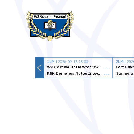
1LM
| 2026-09-18 18:00
2LM
| 202
WKK Active Hotel Wrocław
Port Gdy
---
KSK Qemetica Noteć Inowrocław
---