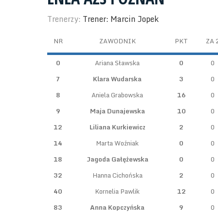
Trenerzy:
Trener: Marcin Jopek
NR
ZAWODNIK
PKT
ZA 
0
Ariana Sławska
0
0
7
Klara Wudarska
3
0
8
Aniela Grabowska
16
0
9
Maja Dunajewska
10
0
12
Liliana Kurkiewicz
2
0
14
Marta Woźniak
0
0
18
Jagoda Gałężewska
0
0
32
Hanna Cichońska
2
0
40
Kornelia Pawlik
12
0
83
Anna Kopczyńska
9
0