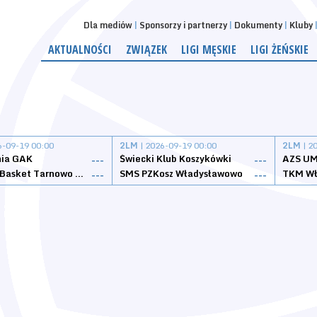
Dla mediów
Sponsorzy i partnerzy
Dokumenty
Kluby
AKTUALNOŚCI
ZWIĄZEK
LIGI MĘSKIE
LIGI ŻEŃSKIE
6-09-19 00:00
2LM
| 2026-09-19 00:00
2LM
| 2
nia GAK
Świecki Klub Koszykówki
AZS UM
---
---
Tarnovia Basket Tarnowo Podgórne
SMS PZKosz Władysławowo
TKM Wł
---
---