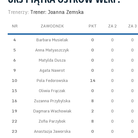
Trenerzy:
Trener: Joanna Zemska
NR
ZAWODNIK
PKT
ZA 2
ZA 3
4
Barbara Musielak
0
0
0
5
Anna Matyaszczyk
0
0
0
6
Matylda Dusza
0
0
0
9
Agata Nawrot
0
0
0
10
Pola Fedorowska
14
0
0
15
Oliwia Frączak
0
0
0
16
Zuzanna Przybylska
8
0
0
19
Dagmara Wachowiak
2
0
0
22
Zofia Parzybok
8
0
0
23
Anastazja Jaworska
0
0
0