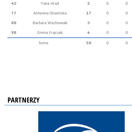
42
Yana Hrad
2
0
0
77
Antonina Gliwińska
17
0
0
88
Barbara Wachowiak
3
0
0
98
Emma Frączak
4
0
0
Suma
58
0
0
PARTNERZY