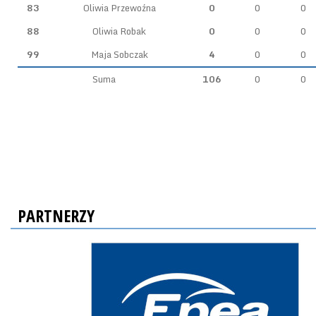
83
Oliwia Przewoźna
0
0
0
88
Oliwia Robak
0
0
0
99
Maja Sobczak
4
0
0
Suma
106
0
0
PARTNERZY