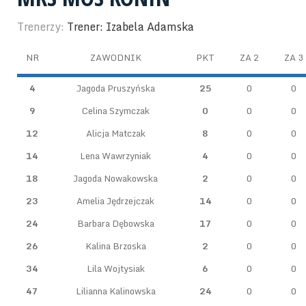
Trenerzy:
Trener: Izabela Adamska
NR
ZAWODNIK
PKT
ZA 2
ZA 3
4
Jagoda Pruszyńska
25
0
0
9
Celina Szymczak
0
0
0
12
Alicja Matczak
8
0
0
14
Lena Wawrzyniak
4
0
0
18
Jagoda Nowakowska
2
0
0
23
Amelia Jędrzejczak
14
0
0
24
Barbara Dębowska
17
0
0
26
Kalina Brzoska
2
0
0
34
Lila Wojtysiak
6
0
0
47
Lilianna Kalinowska
24
0
0