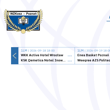
1LM
| 2026-09-18 18:00
1LM
| 2026-09-19 18:0
WKK Active Hotel Wrocław
Enea Basket Poznań
---
KSK Qemetica Noteć Inowrocław
---