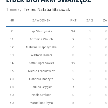
Trenerzy:
Trener: Natalia Błaszczak
NR
ZAWODNIK
PKT
ZA 2
ZA 
2
Iga Stróżyńska
14
0
0
31
Antonina Walich
2
0
0
32
Malwina Klapczyńska
6
0
0
33
Wiktoria Kolarz
8
0
0
34
Zofia Supranowicz
12
0
0
36
Nicole Frankiewicz
5
0
0
43
Gabriela Boczyło
2
0
0
48
Paulina Grygier
7
0
0
50
Nadia Szeloch
0
0
0
60
Marcelina Chyra
8
0
0