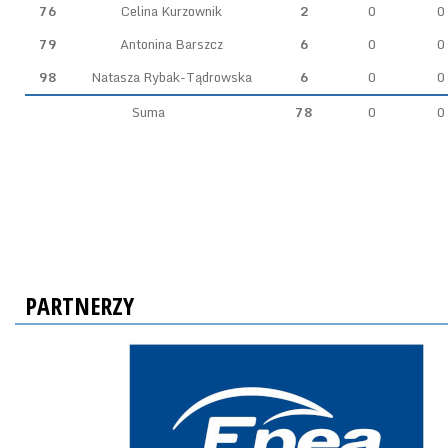
76
Celina Kurzownik
2
0
0
79
Antonina Barszcz
6
0
0
98
Natasza Rybak-Tądrowska
6
0
0
Suma
78
0
0
PARTNERZY