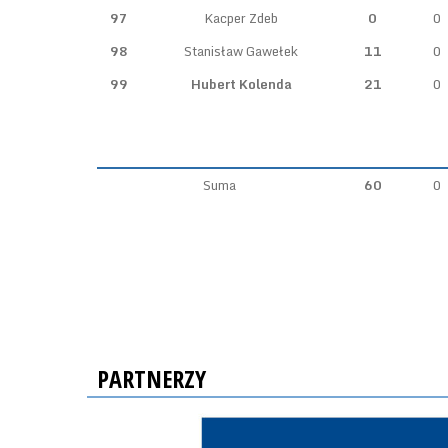
97
Kacper Zdeb
0
0
98
Stanisław Gawełek
11
0
99
Hubert Kolenda
21
0
Suma
60
0
PARTNERZY