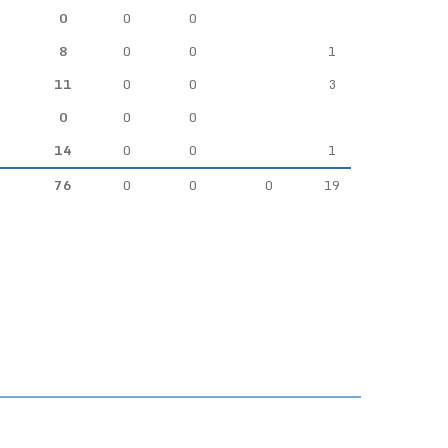
0
0
0
8
0
0
1
11
0
0
3
0
0
0
14
0
0
1
76
0
0
0
19