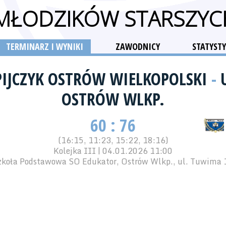
 MŁODZIKÓW STARSZY
TERMINARZ I WYNIKI
ZAWODNICY
STATYSTY
PIJCZYK OSTRÓW WIELKOPOLSKI
-
OSTRÓW WLKP.
60 : 76
(16:15, 11:23, 15:22, 18:16)
Kolejka III | 04.01.2026 11:00
zkoła Podstawowa SO Edukator, Ostrów Wlkp., ul. Tuwima 