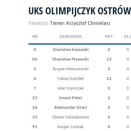
UKS OLIMPIJCZYK OSTRÓW
Trenerzy:
Trener: Krzysztof Chmielarz
NR
ZAWODNIK
PKT
ZA 
0
Stanisław Kujawski
0
0
00
Stanisław Pławucki
12
0
5
Brayan Matuszewski
3
0
6
Fabian Gwizdek
11
0
7
Alan Szymczak
0
0
23
Ernest Pałat
2
0
24
Aleksander Sitarz
0
0
33
Oliwier Szóstakowski
0
0
95
Kacper Leśniak
0
0