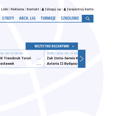
Linki
Reklama
Kontakt
Zaloguj się
Zarejestruj konto
STREFY
ARCH. LIG
TURNIEJE
SZKOLENIE
WSZYSTKIE ROZGRYWKI
026-09-19 00:00
2LM
| 2026-09-19 00:00
2LM
|
K Transbruk Toruń
Żak Insta-Serwis Koszalin
Energ
---
---
ocławek
Astoria II Bydgoszcz
Sklep
---
---