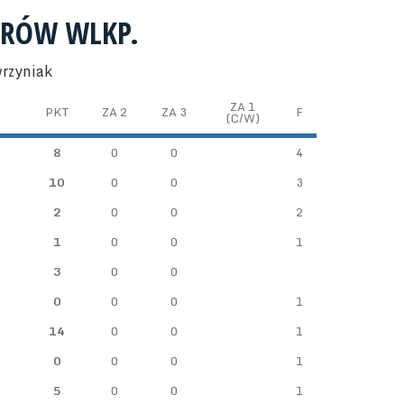
TRÓW WLKP.
wrzyniak
ZA 1
PKT
ZA 2
ZA 3
F
(C/W)
8
0
0
4
10
0
0
3
2
0
0
2
1
0
0
1
3
0
0
0
0
0
1
14
0
0
1
0
0
0
1
5
0
0
1