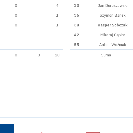
0
4
30
Jan Doroszewski
0
1
36
Szymon BInek
0
1
38
Kacper Sobczak
42
Mikołaj Gąsior
55
Antoni Woźniak
0
0
20
Suma