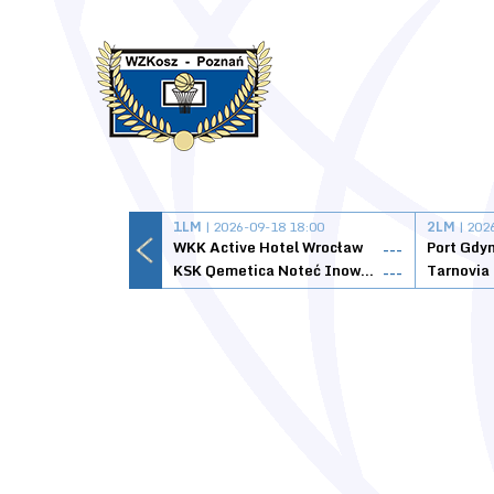
1LM
| 2026-09-18 18:00
2LM
| 202
WKK Active Hotel Wrocław
Port Gdy
---
KSK Qemetica Noteć Inowrocław
---