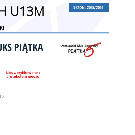
CH U13M
SEZON: 2025/2026
KI
UKS PIĄTKA
Niezweryfikowane z
protokołem meczu
12