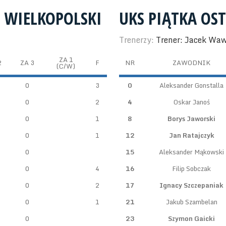
 WIELKOPOLSKI
UKS PIĄTKA OS
Trenerzy:
Trener: Jacek Wa
ZA 1
2
ZA 3
F
NR
ZAWODNIK
(C/W)
0
3
0
Aleksander Gonstalla
0
2
4
Oskar Janoś
0
1
8
Borys Jaworski
0
1
12
Jan Ratajczyk
0
15
Aleksander Mąkowski
0
4
16
Filip Sobczak
0
2
17
Ignacy Szczepaniak
0
1
21
Jakub Szambelan
0
23
Szymon Gaicki