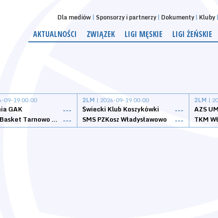
Dla mediów
Sponsorzy i partnerzy
Dokumenty
Kluby
AKTUALNOŚCI
ZWIĄZEK
LIGI MĘSKIE
LIGI ŻEŃSKIE
6-09-19 00:00
2LM
| 2026-09-19 00:00
2LM
| 2
nia GAK
Świecki Klub Koszykówki
AZS UM
---
---
Tarnovia Basket Tarnowo Podgórne
SMS PZKosz Władysławowo
TKM Wł
---
---