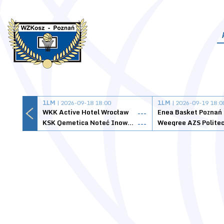
1LM
| 2026-09-18 18:00
1LM
| 2026-09-19 18:0
WKK Active Hotel Wrocław
Enea Basket Poznań
---
KSK Qemetica Noteć Inowrocław
---