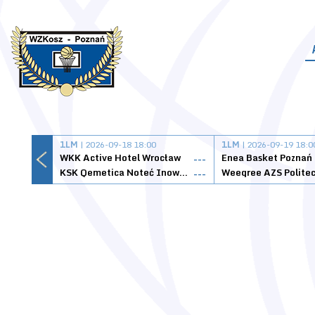
1LM
| 2026-09-18 18:00
1LM
| 2026-09-19 18:0
WKK Active Hotel Wrocław
Enea Basket Poznań
---
KSK Qemetica Noteć Inowrocław
---