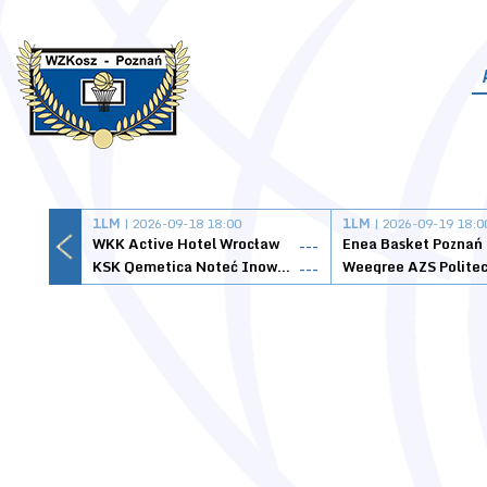
1LM
| 2026-09-18 18:00
1LM
| 2026-09-19 18:0
WKK Active Hotel Wrocław
Enea Basket Poznań
---
KSK Qemetica Noteć Inowrocław
---