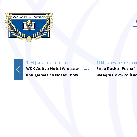
1LM
| 2026-09-18 18:00
1LM
| 2026-09-19 18:0
WKK Active Hotel Wrocław
Enea Basket Poznań
---
KSK Qemetica Noteć Inowrocław
---