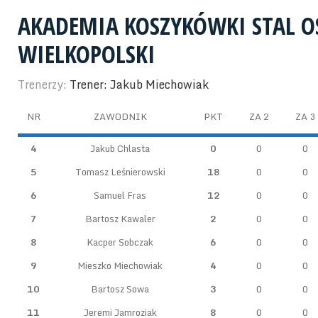
AKADEMIA KOSZYKÓWKI STAL 
WIELKOPOLSKI
Trenerzy:
Trener: Jakub Miechowiak
NR
ZAWODNIK
PKT
ZA 2
ZA 3
4
Jakub Chlasta
0
0
0
5
Tomasz Leśnierowski
18
0
0
6
Samuel Fras
12
0
0
7
Bartosz Kawaler
2
0
0
8
Kacper Sobczak
6
0
0
9
Mieszko Miechowiak
4
0
0
10
Bartosz Sowa
3
0
0
11
Jeremi Jamroziak
8
0
0