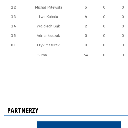
12
Michał Milewski
5
0
0
13
Iwo Kubala
4
0
0
14
Wojciech Bąk
2
0
0
15
Adrian Łuczak
0
0
0
81
Eryk Mazurek
0
0
0
Suma
64
0
0
PARTNERZY