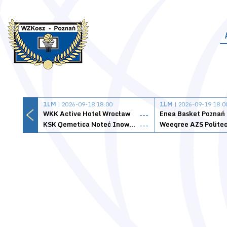
1LM
| 2026-09-18 18:00
1LM
| 2026-09-19 18:0
WKK Active Hotel Wrocław
Enea Basket Poznań
---
KSK Qemetica Noteć Inowrocław
---