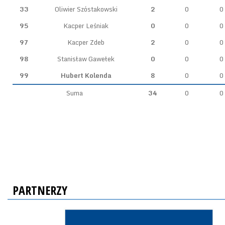
33
Oliwier Szóstakowski
2
0
0
95
Kacper Leśniak
0
0
0
97
Kacper Zdeb
2
0
0
98
Stanisław Gawełek
0
0
0
99
Hubert Kolenda
8
0
0
Suma
34
0
0
PARTNERZY