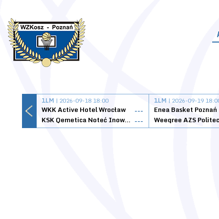
1LM
| 2026-09-18 18:00
1LM
| 2026-09-19 18:0
WKK Active Hotel Wrocław
Enea Basket Poznań
---
KSK Qemetica Noteć Inowrocław
---