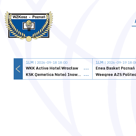
1LM
| 2026-09-18 18:00
1LM
| 2026-09-19 18:0
WKK Active Hotel Wrocław
Enea Basket Poznań
---
KSK Qemetica Noteć Inowrocław
---