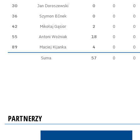
30
Jan Doroszewski
0
0
0
36
Szymon BInek
0
0
0
42
Mikołaj Gąsior
2
0
0
55
Antoni Woźniak
18
0
0
89
Maciej Kijanka
4
0
0
Suma
57
0
0
PARTNERZY