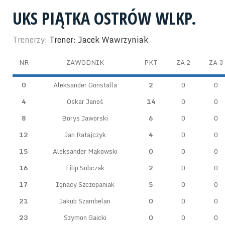
UKS PIĄTKA OSTRÓW WLKP.
Trenerzy:
Trener: Jacek Wawrzyniak
NR
ZAWODNIK
PKT
ZA 2
ZA 3
0
Aleksander Gonstalla
2
0
0
4
Oskar Janoś
14
0
0
8
Borys Jaworski
6
0
0
12
Jan Ratajczyk
4
0
0
15
Aleksander Mąkowski
0
0
0
16
Filip Sobczak
2
0
0
17
Ignacy Szczepaniak
5
0
0
21
Jakub Szambelan
0
0
0
23
Szymon Gaicki
0
0
0