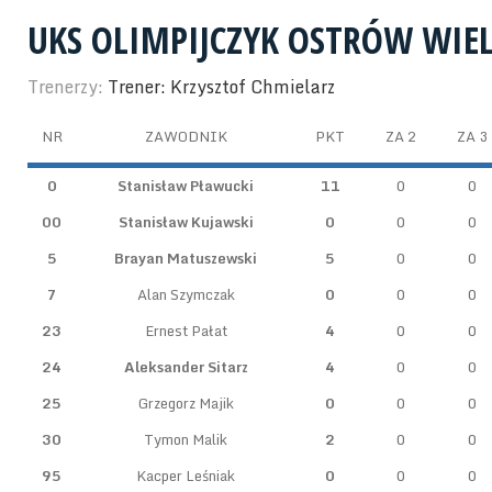
UKS OLIMPIJCZYK OSTRÓW WIE
Trenerzy:
Trener: Krzysztof Chmielarz
NR
ZAWODNIK
PKT
ZA 2
ZA 3
0
Stanisław Pławucki
11
0
0
00
Stanisław Kujawski
0
0
0
5
Brayan Matuszewski
5
0
0
7
Alan Szymczak
0
0
0
23
Ernest Pałat
4
0
0
24
Aleksander Sitarz
4
0
0
25
Grzegorz Majik
0
0
0
30
Tymon Malik
2
0
0
95
Kacper Leśniak
0
0
0