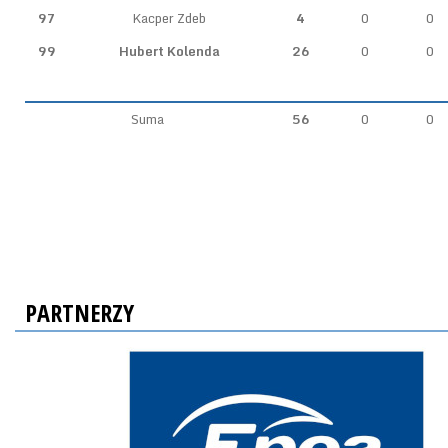
97
Kacper Zdeb
4
0
0
99
Hubert Kolenda
26
0
0
Suma
56
0
0
PARTNERZY