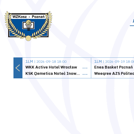
1LM
| 2026-09-18 18:00
1LM
| 2026-09-19 18:0
WKK Active Hotel Wrocław
Enea Basket Poznań
---
KSK Qemetica Noteć Inowrocław
---