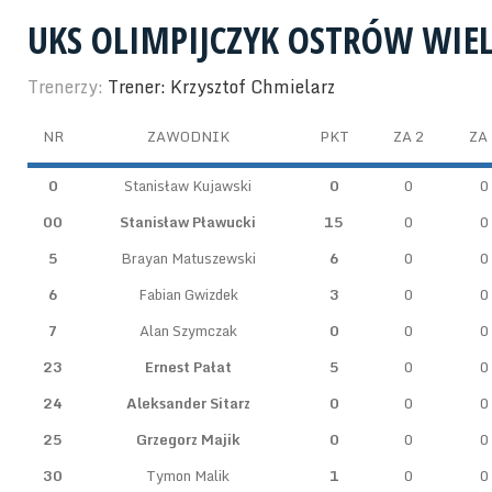
UKS OLIMPIJCZYK OSTRÓW WIE
Trenerzy:
Trener: Krzysztof Chmielarz
NR
ZAWODNIK
PKT
ZA 2
ZA 
0
Stanisław Kujawski
0
0
0
00
Stanisław Pławucki
15
0
0
5
Brayan Matuszewski
6
0
0
6
Fabian Gwizdek
3
0
0
7
Alan Szymczak
0
0
0
23
Ernest Pałat
5
0
0
24
Aleksander Sitarz
0
0
0
25
Grzegorz Majik
0
0
0
30
Tymon Malik
1
0
0