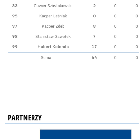
33
Oliwier Szóstakowski
2
0
0
95
Kacper Leśniak
0
0
0
97
Kacper Zdeb
8
0
0
98
Stanisław Gawełek
7
0
0
99
Hubert Kolenda
17
0
0
Suma
64
0
0
PARTNERZY