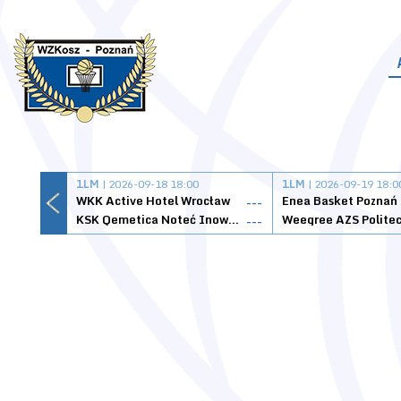
1LM
| 2026-09-18 18:00
1LM
| 2026-09-19 18:0
WKK Active Hotel Wrocław
Enea Basket Poznań
---
KSK Qemetica Noteć Inowrocław
---