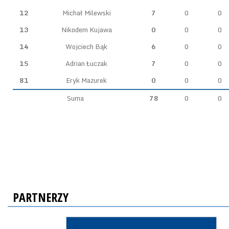
12
Michał Milewski
7
0
0
13
Nikodem Kujawa
0
0
0
14
Wojciech Bąk
6
0
0
15
Adrian Łuczak
7
0
0
81
Eryk Mazurek
0
0
0
Suma
78
0
0
PARTNERZY