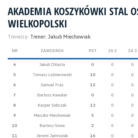
AKADEMIA KOSZYKÓWKI STAL 
WIELKOPOLSKI
Trenerzy:
Trener: Jakub Miechowiak
NR
ZAWODNIK
PKT
ZA 2
ZA 3
4
Jakub Chlasta
0
0
0
5
Tomasz Leśnierowski
10
0
0
6
Samuel Fras
12
0
0
7
Bartosz Kawaler
0
0
0
8
Kacper Sobczak
13
0
0
9
Mieszko Miechowiak
5
0
0
10
Bartosz Sowa
2
0
0
11
Jeremi Jamroziak
16
0
0