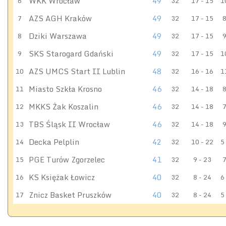
WKK Wrocław
49
6
32
17 - 15
1
AZS AGH Kraków
49
7
32
17 - 15
8
Dziki Warszawa
49
8
32
17 - 15
9
SKS Starogard Gdański
49
9
32
17 - 15
1
AZS UMCS Start II Lublin
48
10
32
16 - 16
1
Miasto Szkła Krosno
46
11
32
14 - 18
8
MKKS Żak Koszalin
46
12
32
14 - 18
7
TBS Śląsk II Wrocław
46
13
32
14 - 18
9
Decka Pelplin
42
14
32
10 - 22
5
PGE Turów Zgorzelec
41
15
32
9 - 23
7
KS Księżak Łowicz
40
16
32
8 - 24
6
Znicz Basket Pruszków
40
17
32
8 - 24
5