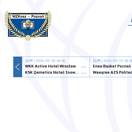
1LM
| 2026-09-18 18:00
1LM
| 2026-09-19 18:0
WKK Active Hotel Wrocław
Enea Basket Poznań
---
KSK Qemetica Noteć Inowrocław
---