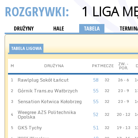
ROZGRYWKI:
1 LIGA M
DRUŻYNY
HALE
TABELA
TERMINA
TABELA LIGOWA
ZW. -
M
DRUŻYNA
PKT
MECZE
POR.
Rawlplug Sokół Łańcut
58
1
32
26 - 6
1
Górnik Trans.eu Wałbrzych
55
2
32
23 - 9
1
Sensation Kotwica Kołobrzeg
55
3
32
23 - 9
1
Weegree AZS Politechnika
52
4
32
20 - 12
1
Opolska
GKS Tychy
51
5
32
19 - 13
1