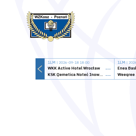
1LM
| 2026-09-18 18:00
1LM
| 202
WKK Active Hotel Wrocław
Enea Bas
---
KSK Qemetica Noteć Inowrocław
---