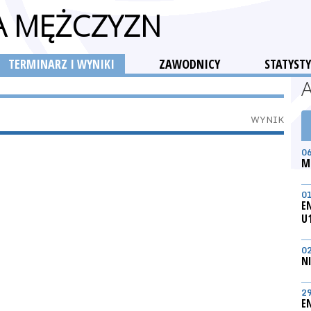
GA MĘŻCZYZN
TERMINARZ I WYNIKI
ZAWODNICY
STATYSTY
WYNIK
0
M
0
E
U
0
N
2
E