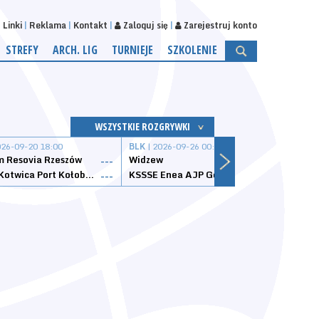
Linki
Reklama
Kontakt
Zaloguj się
Zarejestruj konto
STREFY
ARCH. LIG
TURNIEJE
SZKOLENIE
WSZYSTKIE ROZGRYWKI
026-09-20 18:00
BLK
| 2026-09-26 00:00
BLK
| 
 Resovia Rzeszów
Widzew
Wisła
---
---
Datzzy Kotwica Port Kołobrzeg
KSSSE Enea AJP Gorzów Wielkopolski
1KS Ś
---
---