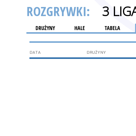
ROZGRYWKI:
3 LI
DRUŻYNY
HALE
TABELA
DATA
DRUŻYNY