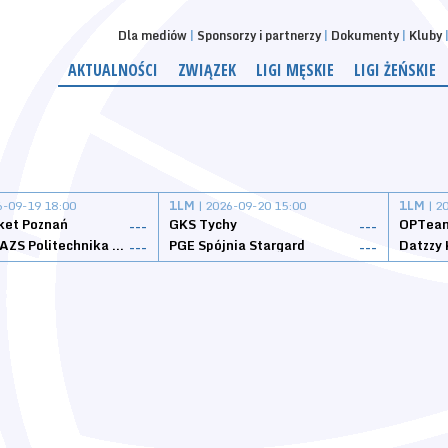
Dla mediów
Sponsorzy i partnerzy
Dokumenty
Kluby
AKTUALNOŚCI
ZWIĄZEK
LIGI MĘSKIE
LIGI ŻEŃSKIE
6-09-19 18:00
1LM
| 2026-09-20 15:00
1LM
| 2
ket Poznań
GKS Tychy
OPTeam
---
---
Weegree AZS Politechnika Opolska
PGE Spójnia Stargard
---
---