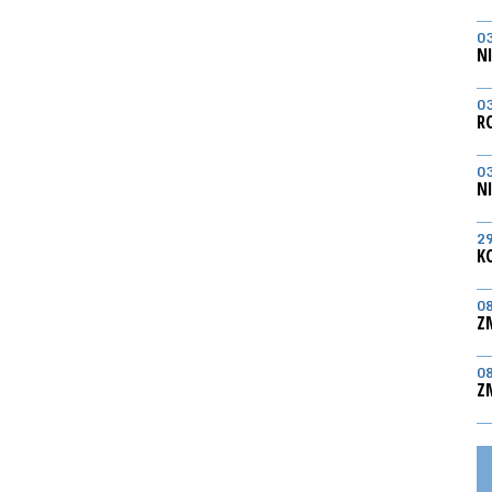
0
N
0
R
0
N
2
K
0
Z
0
Z