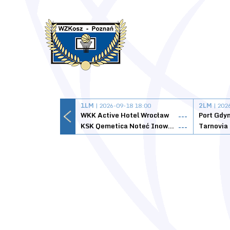
1LM
| 2026-09-18 18:00
2LM
| 202
WKK Active Hotel Wrocław
Port Gdy
---
KSK Qemetica Noteć Inowrocław
---