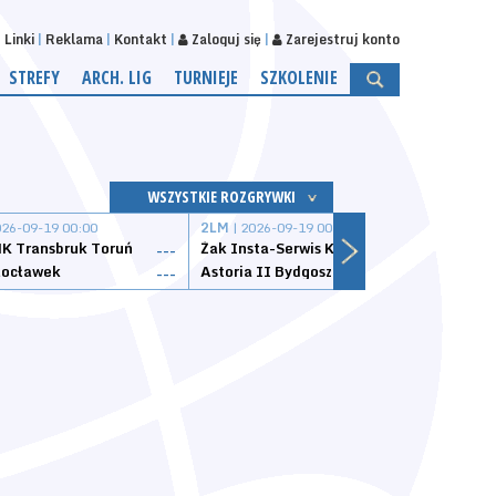
Linki
Reklama
Kontakt
Zaloguj się
Zarejestruj konto
STREFY
ARCH. LIG
TURNIEJE
SZKOLENIE
WSZYSTKIE ROZGRYWKI
026-09-19 00:00
2LM
| 2026-09-19 00:00
2LM
|
K Transbruk Toruń
Żak Insta-Serwis Koszalin
Energ
---
---
ocławek
Astoria II Bydgoszcz
Sklep
---
---