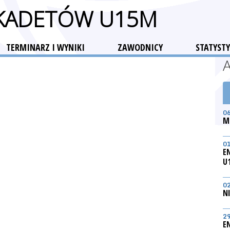
 KADETÓW U15M
TERMINARZ I WYNIKI
ZAWODNICY
STATYSTY
0
M
0
E
U
0
N
2
E