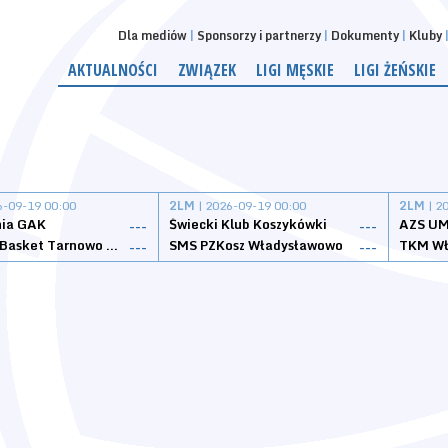
Dla mediów
Sponsorzy i partnerzy
Dokumenty
Kluby
AKTUALNOŚCI
ZWIĄZEK
LIGI MĘSKIE
LIGI ŻEŃSKIE
6-09-19 00:00
2LM
| 2026-09-19 00:00
2LM
| 2
nia GAK
Świecki Klub Koszykówki
AZS UM
---
---
Tarnovia Basket Tarnowo Podgórne
SMS PZKosz Władysławowo
TKM Wł
---
---