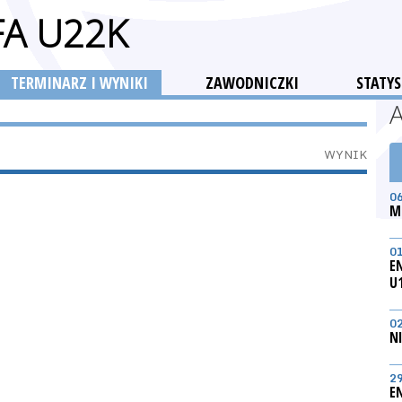
FA U22K
TERMINARZ I WYNIKI
ZAWODNICZKI
STATYS
WYNIK
0
M
0
E
U
0
N
2
E