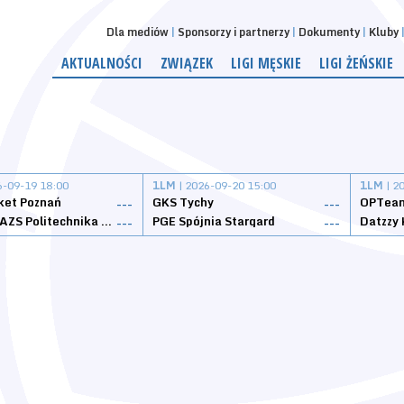
Dla mediów
Sponsorzy i partnerzy
Dokumenty
Kluby
AKTUALNOŚCI
ZWIĄZEK
LIGI MĘSKIE
LIGI ŻEŃSKIE
6-09-19 18:00
1LM
| 2026-09-20 15:00
1LM
| 2
ket Poznań
GKS Tychy
OPTeam
---
---
Weegree AZS Politechnika Opolska
PGE Spójnia Stargard
---
---