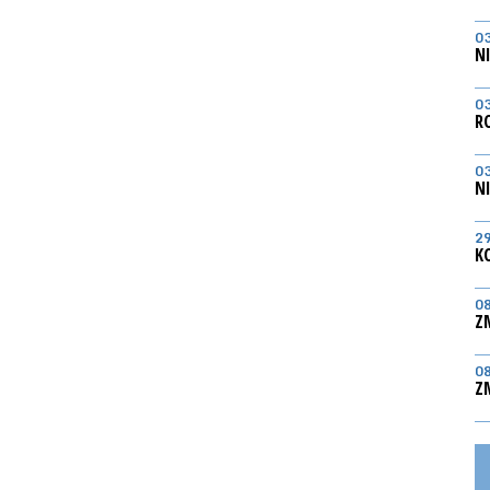
0
N
0
R
0
N
2
K
0
Z
0
Z