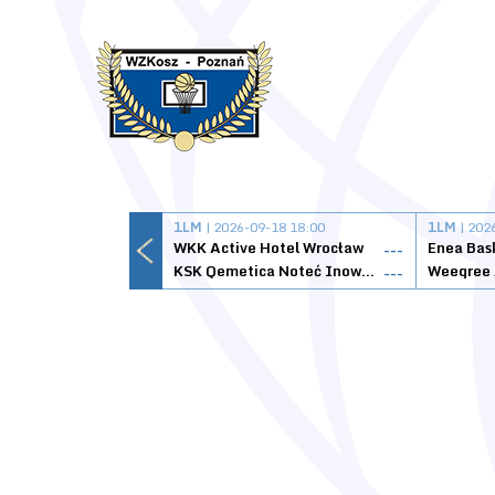
1LM
| 2026-09-18 18:00
1LM
| 202
WKK Active Hotel Wrocław
Enea Bas
---
KSK Qemetica Noteć Inowrocław
---