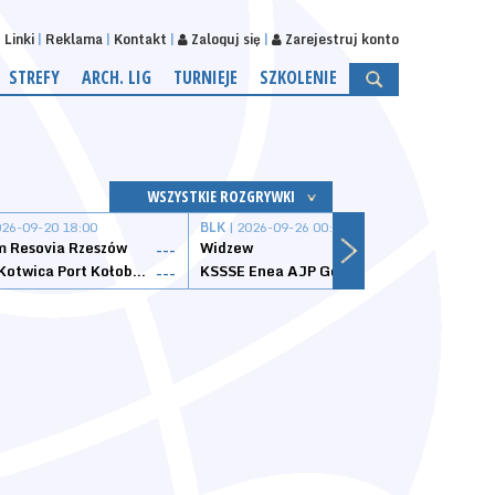
Linki
Reklama
Kontakt
Zaloguj się
Zarejestruj konto
STREFY
ARCH. LIG
TURNIEJE
SZKOLENIE
WSZYSTKIE ROZGRYWKI
026-09-20 18:00
BLK
| 2026-09-26 00:00
BLK
| 
 Resovia Rzeszów
Widzew
Wisła
---
---
Datzzy Kotwica Port Kołobrzeg
KSSSE Enea AJP Gorzów Wielkopolski
1KS Ś
---
---